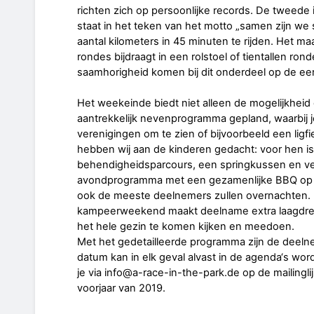
richten zich op persoonlijke records. De tweede
staat in het teken van het motto „samen zijn we s
aantal kilometers in 45 minuten te rijden. Het maa
rondes bijdraagt in een rolstoel of tientallen ron
saamhorigheid komen bij dit onderdeel op de eer
Het weekeinde biedt niet alleen de mogelijkheid o
aantrekkelijk nevenprogramma gepland, waarbij je
verenigingen om te zien of bijvoorbeeld een ligfie
hebben wij aan de kinderen gedacht: voor hen is
behendigheidsparcours, een springkussen en verd
avondprogramma met een gezamenlijke BBQ op e
ook de meeste deelnemers zullen overnachten.
kampeerweekend maakt deelname extra laagdrem
het hele gezin te komen kijken en meedoen.
Met het gedetailleerde programma zijn de deel
datum kan in elk geval alvast in de agenda‘s wor
je via info@a-race-in-the-park.de op de mailinglij
voorjaar van 2019.