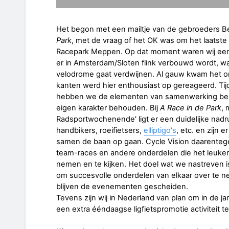
Het begon met een mailtje van de gebroeders B
Park
, met de vraag of het OK was om het laatste 
Racepark Meppen. Op dat moment waren wij een 
er in Amsterdam/Sloten flink verbouwd wordt, 
velodrome gaat verdwijnen. Al gauw kwam het 
kanten werd hier enthousiast op gereageerd. T
hebben we de elementen van samenwerking besp
eigen karakter behouden. Bij
A Race in de Park
, 
Radsportwochenende' ligt er een duidelijke nad
handbikers, roeifietsers,
elliptigo's
, etc. en zijn e
samen de baan op gaan. Cycle Vision daarenteg
team-races en andere onderdelen die het leuke
nemen en te kijken. Het doel wat we nastreven is
om succesvolle onderdelen van elkaar over te n
blijven de evenementen gescheiden.
Tevens zijn wij in Nederland van plan om in de ja
een extra ééndaagse ligfietspromotie activiteit t