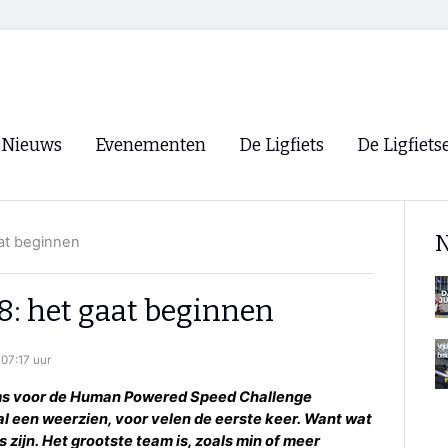
Nieuws
Evenementen
De Ligfiets
De Ligfiets
Voorpagina
Evenementen
Fietsen
Overzicht
N
aat beginnen
Archief
Winkels
WK Ligfietsen 2026
Ligfietsvereningi
RSS
8: het gaat beginnen
Lokale Fietsvere
Paastreffen
07:17 uur
CycleVision
EHPVA & EuSup
ms voor de Human Powered Speed Challenge
al een weerzien, voor velen de eerste keer. Want wat
Oliebollentocht
Forum ligfietser
ms zijn. Het grootste team is, zoals min of meer