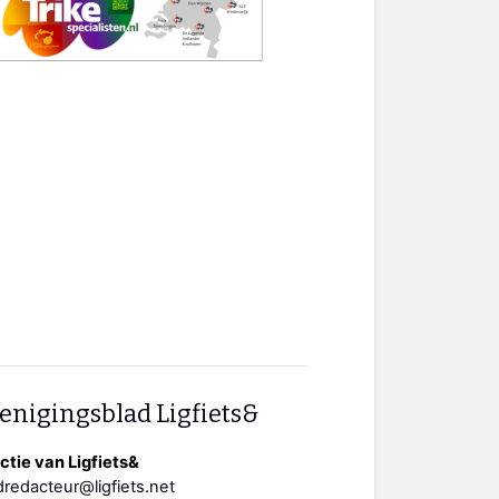
enigingsblad Ligfiets&
tie van Ligfiets&
redacteur@ligfiets.net