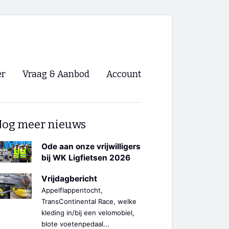
er
Vraag & Aanbod
Account
Inloggen
og meer nieuws
Registreren
ng NVHPV
Ode aan onze vrijwilligers
bij WK Ligfietsen 2026
nigingen
Vrijdagbericht
Appelflappentocht,
ino 🡺
TransContinental Race, welke
kleding in/bij een velomobiel,
s.nl 🡺
blote voetenpedaal...