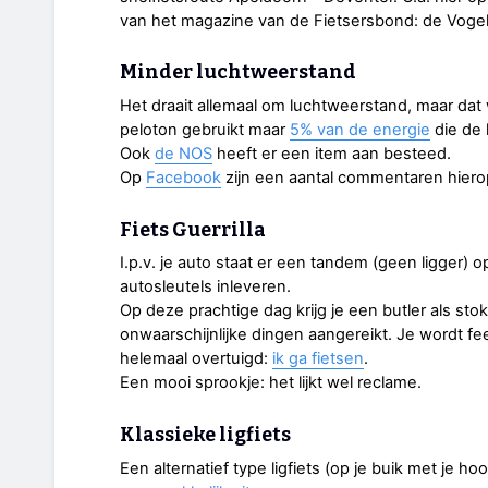
van het magazine van de Fietsersbond: de Vogelvr
Minder luchtweerstand
Het draait allemaal om luchtweerstand, maar dat 
peloton gebruikt maar
5% van de energie
die de 
Ook
de NOS
heeft er een item aan besteed.
Op
Facebook
zijn een aantal commentaren hierop
Fiets Guerrilla
I.p.v. je auto staat er een tandem (geen ligger) 
autosleutels inleveren.
Op deze prachtige dag krijg je een butler als st
onwaarschijnlijke dingen aangereikt. Je wordt fees
helemaal overtuigd:
ik ga fietsen
.
Een mooi sprookje: het lijkt wel reclame.
Klassieke ligfiets
Een alternatief type ligfiets (op je buik met je ho