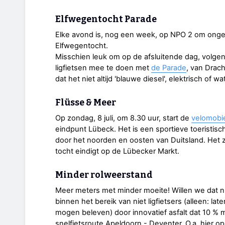
Elfwegentocht Parade
Elke avond is, nog een week, op NPO 2 om ongev
Elfwegentocht.
Misschien leuk om op de afsluitende dag, volge
ligfietsen mee te doen met
de Parade
, van Drac
dat het niet altijd 'blauwe diesel', elektrisch of 
Flüsse & Meer
Op zondag, 8 juli, om 8.30 uur, start de
velomobie
eindpunt Lübeck. Het is een sportieve toeristis
door het noorden en oosten van Duitsland. Het zu
tocht eindigt op de Lübecker Markt.
Minder rolweerstand
Meer meters met minder moeite! Willen we dat nie
binnen het bereik van niet ligfietsers (alleen: la
mogen beleven) door innovatief asfalt dat 10 % 
snelfietsroute Apeldoorn - Deventer. O.a. hier o