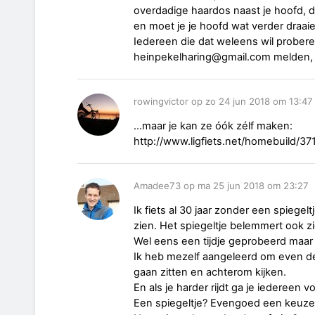
overdadige haardos naast je hoofd, d
en moet je je hoofd wat verder draai
Iedereen die dat weleens wil proberen
heinpekelharing@gmail.com melden, 
rowingvictor op zo 24 jun 2018 om 13:47
...maar je kan ze óók zélf maken:
http://www.ligfiets.net/homebuild/371
Amadee73 op ma 25 jun 2018 om 23:27
Ik fiets al 30 jaar zonder een spiegeltj
zien. Het spiegeltje belemmert ook zi
Wel eens een tijdje geprobeerd maar
Ik heb mezelf aangeleerd om even de
gaan zitten en achterom kijken.
En als je harder rijdt ga je iedereen vo
Een spiegeltje? Evengoed een keuze e