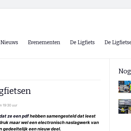
Nieuws
Evenementen
De Ligfiets
De Ligfiets
Voorpagina
Evenementen
Fietsen
Overzicht
Nog
Archief
Winkels
WK Ligfietsen 2026
Ligfietsvereningi
RSS
gfietsen
Lokale Fietsvere
Paastreffen
 19:30 uur
CycleVision
EHPVA & EuSup
at ze een pdf
hebben samengesteld dat leest
n druk maar wel een electronisch naslagwerk van
Oliebollentocht
Forum ligfietser
n gedeeltelijk een nieuw deel.