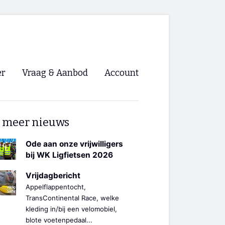
er
Vraag & Aanbod
Account
Inloggen
 meer nieuws
Registreren
ng NVHPV
Ode aan onze vrijwilligers
bij WK Ligfietsen 2026
nigingen
Vrijdagbericht
Appelflappentocht,
ino 🡺
TransContinental Race, welke
kleding in/bij een velomobiel,
s.nl 🡺
blote voetenpedaal...