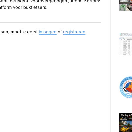
Bent' betekent 'voorovergebogen', 'krom'. Kortom:
tform voor bukfietsers.
aatsen, moet je eerst
inloggen
of
registreren
.