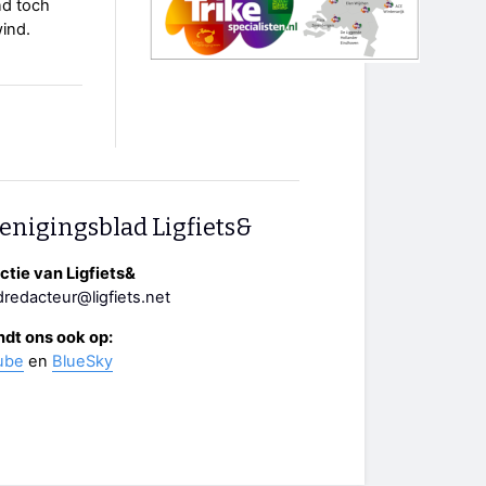
nd toch
wind.
enigingsblad Ligfiets&
tie van Ligfiets&
redacteur@ligfiets.net
ndt ons ook op:
ube
en
BlueSky