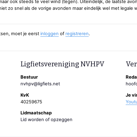
maar ook steeds te veel wind (tegen). Uiteindelijk, de laatste avo
niet zo snel als de vorige avonden maar eindelijk wel met legale 
aatsen, moet je eerst
inloggen
of
registreren
.
Ligfietsvereniging NVHPV
Ver
Bestuur
Redac
nvhpv@ligfiets.net
hoofd
KvK
Je vi
40259675
Yout
Lidmaatschap
Lid worden of opzeggen