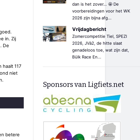
dan is het zover… 🤩 De
voorbereidingen voor het WK
2026 zijn bijna afg...
Vrijdagbericht
 goed.
Zomercompetitie Tiel, SPEZI
 in. Zij
2026, JVà2, de hitte slaat
. De
genadeloos toe, wat zijn dat,
Bülk Race En...
n haalt 117
vond niet
n.
Sponsors van Ligfiets.net
en betere