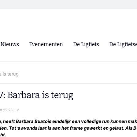
Nieuws
Evenementen
De Ligfiets
De Ligfiets
Voorpagina
Evenementen
Fietsen
Overzicht
 is terug
Archief
Winkels
WK Ligfietsen 2026
Ligfietsvereningi
RSS
: Barbara is terug
Lokale Fietsvere
Paastreffen
m 22:28 uur
CycleVision
EHPVA & EuSup
, heeft Barbara Buatois eindelijk een volledige run kunnen ma
. Tot ’s avonds laat is aan het frame gewerkt en gelast. Als Bu
Oliebollentocht
Forum ligfietser
ht.