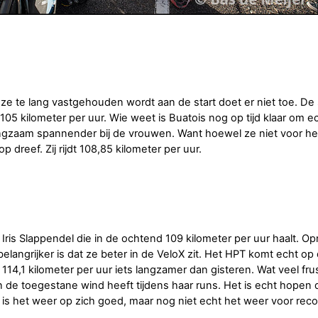
e te lang vastgehouden wordt aan de start doet er niet toe. De 
05 kilometer per uur. Wie weet is Buatois nog op tijd klaar om e
angzaam spannender bij de vrouwen. Want hoewel ze niet voor he
op dreef. Zij rijdt 108,85 kilometer per uur.
 Iris Slappendel die in de ochtend 109 kilometer per uur haalt. O
langrijker is dat ze beter in de VeloX zit. Het HPT komt echt op
114,1 kilometer per uur iets langzamer dan gisteren. Wat veel fru
n de toegestane wind heeft tijdens haar runs. Het is echt hopen 
oe is het weer op zich goed, maar nog niet echt het weer voor reco