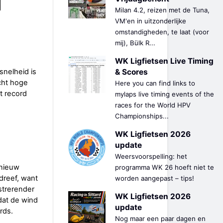
Milan 4.2, reizen met de Tuna,
VM'en in uitzonderlijke
omstandigheden, te laat (voor
mij), Bülk R...
WK Ligfietsen Live Timing
& Scores
snelheid is
cht hoge
Here you can find links to
t record
mylaps live timing events of the
races for the World HPV
Championships...
WK Ligfietsen 2026
update
Weersvoorspelling: het
pnieuw
programma WK 26 hoeft niet te
 dreef, want
worden aangepast – tips!
strerender
WK Ligfietsen 2026
dat de wind
update
rds.
Nog maar een paar dagen en