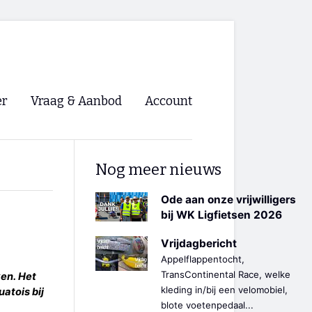
er
Vraag & Aanbod
Account
Inloggen
Nog meer nieuws
Registreren
ng NVHPV
Ode aan onze vrijwilligers
bij WK Ligfietsen 2026
nigingen
Vrijdagbericht
Appelflappentocht,
ino 🡺
TransContinental Race, welke
ken. Het
kleding in/bij een velomobiel,
atois bij
s.nl 🡺
blote voetenpedaal...