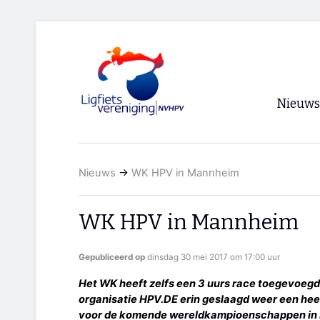
Nieuws
Voorpagi
Nieuws
→
WK HPV in Mannheim
Archief
RSS
WK HPV in Mannheim
Gepubliceerd op
dinsdag 30 mei 2017 om 17:00 uur
Het WK heeft zelfs een 3 uurs race toegevoegd
organisatie HPV.DE erin geslaagd weer een he
voor de komende
wereldkampioenschappen in