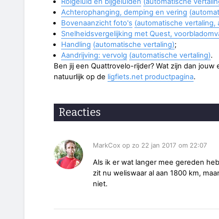
Rolgeluid en bijgeluiden
(automatische vertalin
Achterophanging, demping en vering
(automat
Bovenaanzicht foto's
(automatische vertaling, 
Snelheidsvergelijking met Quest, voorbladom
Handling
(automatische vertaling)
;
Aandrijving: vervolg
(automatische vertaling)
.
Ben jij een Quattrovelo-rijder? Wat zijn dan jouw
natuurlijk op de
ligfiets.net productpagina
.
Reacties
MarkCox op zo 22 jan 2017 om 22:07
Als ik er wat langer mee gereden heb, 
zit nu weliswaar al aan 1800 km, ma
niet.