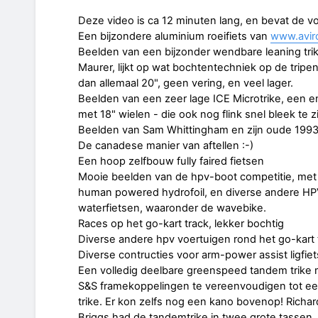
Deze video is ca 12 minuten lang, en bevat de v
Een bijzondere aluminium roeifiets van
www.aviro
Beelden van een bijzonder wendbare leaning tri
Maurer, lijkt op wat bochtentechniek op de tripe
dan allemaal 20", geen vering, en veel lager.
Beelden van een zeer lage ICE Microtrike, een en
met 18" wielen - die ook nog flink snel bleek te zi
Beelden van Sam Whittingham en zijn oude 1993
De canadese manier van aftellen :-)
Een hoop zelfbouw fully faired fietsen
Mooie beelden van de hpv-boot competitie, met
human powered hydrofoil, en diverse andere H
waterfietsen, waaronder de wavebike.
Races op het go-kart track, lekker bochtig
Diverse andere hpv voertuigen rond het go-kart 
Diverse contructies voor arm-power assist ligfie
Een volledig deelbare greenspeed tandem trike 
S&S framekoppelingen te vereenvoudigen tot e
trike. Er kon zelfs nog een kano bovenop! Richa
Briggs had de tandemtrike in twee grote tassen