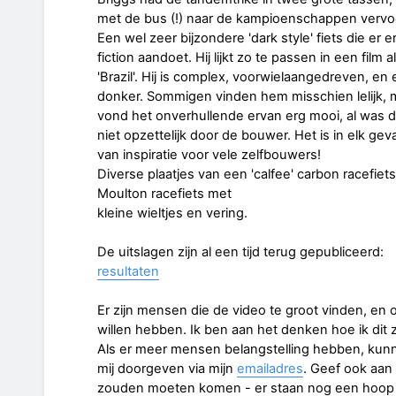
met de bus (!) naar de kampioenschappen vervo
Een wel zeer bijzondere 'dark style' fiets die er 
fiction aandoet. Hij lijkt zo te passen in een film a
'Brazil'. Hij is complex, voorwielaangedreven, en 
donker. Sommigen vinden hem misschien lelijk, m
vond het onverhullende ervan erg mooi, al was 
niet opzettelijk door de bouwer. Het is in elk gev
van inspiratie voor vele zelfbouwers!
Diverse plaatjes van een 'calfee' carbon racefiet
Moulton racefiets met
kleine wieltjes en vering.
De uitslagen zijn al een tijd terug gepubliceerd:
resultaten
Er zijn mensen die de video te groot vinden, e
willen hebben. Ik ben aan het denken hoe ik dit 
Als er meer mensen belangstelling hebben, kunn
mij doorgeven via mijn
emailadres
. Geef ook aan
zouden moeten komen - er staan nog een hoop