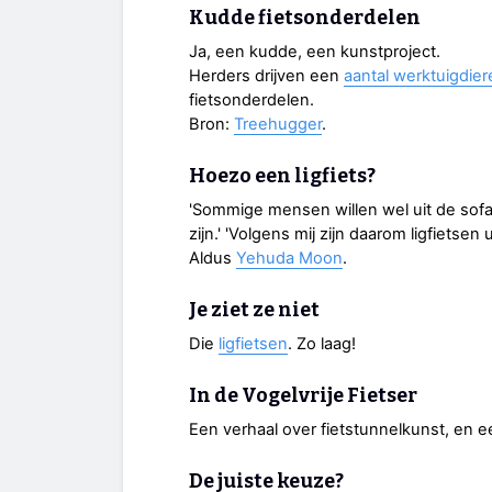
Kudde fietsonderdelen
Ja, een kudde, een kunstproject.
Herders drijven een
aantal werktuigdier
fietsonderdelen.
Bron:
Treehugger
.
Hoezo een ligfiets?
'Sommige mensen willen wel uit de sofa
zijn.' 'Volgens mij zijn daarom ligfietsen
Aldus
Yehuda Moon
.
Je ziet ze niet
Die
ligfietsen
. Zo laag!
In de Vogelvrije Fietser
Een verhaal over fietstunnelkunst, en 
De juiste keuze?