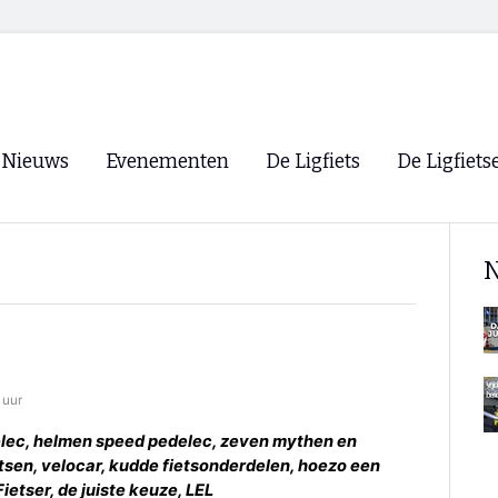
Nieuws
Evenementen
De Ligfiets
De Ligfiets
Voorpagina
Evenementen
Fietsen
Overzicht
N
Archief
Winkels
WK Ligfietsen 2026
Ligfietsvereningi
RSS
Lokale Fietsvere
Paastreffen
 uur
CycleVision
EHPVA & EuSup
delec, helmen speed pedelec, zeven mythen en
sen, velocar, kudde fietsonderdelen, hoezo een
Oliebollentocht
Forum ligfietser
 Fietser, de juiste keuze, LEL