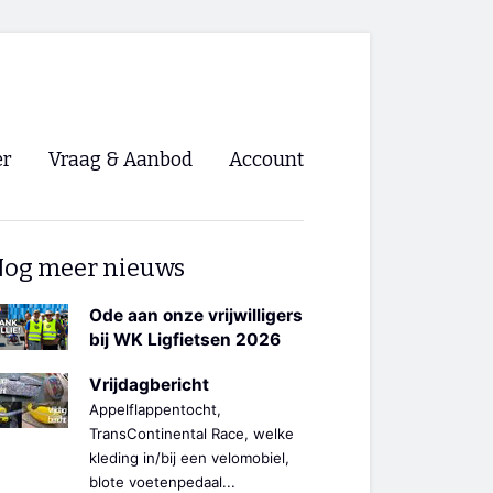
er
Vraag & Aanbod
Account
Inloggen
og meer nieuws
Registreren
ng NVHPV
Ode aan onze vrijwilligers
bij WK Ligfietsen 2026
nigingen
Vrijdagbericht
Appelflappentocht,
ino 🡺
TransContinental Race, welke
kleding in/bij een velomobiel,
s.nl 🡺
blote voetenpedaal...