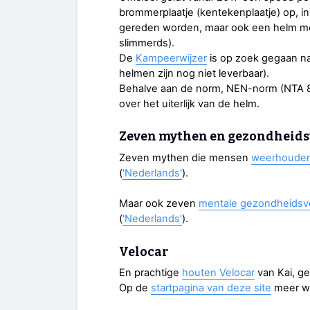
brommerplaatje (kentekenplaatje) op, 
gereden worden, maar ook een helm mo
slimmerds).
De
Kampeerwijzer
is op zoek gegaan na
helmen zijn nog niet leverbaar).
Behalve aan de norm, NEN-norm (NTA 8776
over het uiterlijk van de helm.
Zeven mythen en gezondheidsv
Zeven mythen die mensen
weerhouden 
(
'Nederlands'
).
Maar ook zeven
mentale gezondheidsvo
(
'Nederlands'
).
Velocar
En prachtige
houten Velocar
van Kai, ge
Op de
startpagina van deze site
meer we