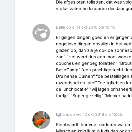
Die afgesloten toiletten, dat was vol
vrij los zaten en kinderen die daar g
Belle op di 11 okt 2016 om 19:45
Er gingen dingen goed en er gingen 
negatieve dingen opvallen in het verh
glazen op, dan zie je ook de zonnesc
zon" "Het werd dus een mooi weeken
douches en genoeg toiletten" "Broute
BaseCamp" "een prachtige tocht doo
Druinense Duinen" "de bestellingen 
razendsnel op tafel" "de ligfietsen kr
de lunchlocatie" "wij lagen prinsheerl
toetje" "Super gezellig" "Mooier had
lighans op wo 12 okt 2016 om 15:05
Rembrandt, hoeveel kinderen waren e
Misschien krijg ik mijn kids dan ook