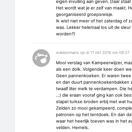
eigen invulling aan geven. Daar staat
Het wordt wat je er zelf van maakt. He
georganiseerd groepsreisje.
Ik wist niet meer of het zaterdag of 
was. Lekker helemaal los uit de sle
worden?)
wakkermans op di 11 okt 2016 om 09:27
Mooi verslag van Kampeerwijzer, maar
als een dolk. Volgende keer doen w
Geen pannenkoeken. Er waren twee k
en dan duurt pannenkoekenbakken zelf
twaalf liter melk te verdampen. Die 
...) die eraan vooraf ging kan ook be
stapel turkse broden erbij met wat hum
Zelden zo mooi gekampeerd, complee
patronen op het tentdoek. En dan dat
waar het heerlijk toeven was in het 
velden. Hemels.