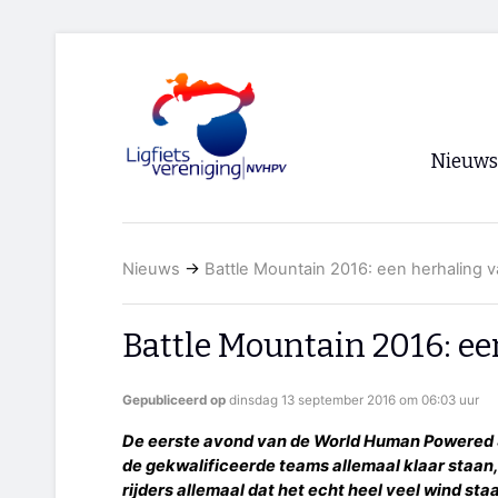
Nieuws
Voorpagi
Nieuws
→
Battle Mountain 2016: een herhaling va
Archief
RSS
Battle Mountain 2016: ee
Gepubliceerd op
dinsdag 13 september 2016 om 06:03 uur
De eerste avond van de World Human Powered S
de gekwalificeerde teams allemaal klaar staan, 
rijders allemaal dat het echt heel veel wind staa