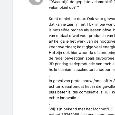
""Waar blijft de geprinte velomobiel? 
velomobiel op? ""
.
Komt er niet; te duur. Ook voor gewon
dat kan je zien in het TU-filmpje wan
is hetzelfde proces als lassen ofwel
van metaal ofwel voor productie van
artikel ga je het werk van de hoogo
keer overdoen; kost giga veel energi
Het zijn ook hier weer de uitzonderi
de regel bevestigen zoals bijvoorbee
3D printing serieproductie van toch 
holle titanium straalmotorschoepen e
.
In geval van proto-bouw /one-off is 3
echter ideaal omdat het in die geval
plus beter is; die combinatie is HET
echte innovatie.
.
'Wij' zijn bekend met het Mochet/UCI
patent FR744065 (zie espacenet.com),