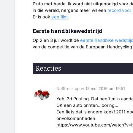
Pluto met Aarde. Ik word niet uitgenodigd voor 
in die wereld, nergens mee', wil een
record voor 
Er is ook
een film
.
Eerste handbikewedstrijd
Op 2 en 3 juli wordt de
eerste handbike wedstrij
van de competitie van de European Handcycling 
Reacties
NoStress op vr 13 mei 2016 om 19:51
Yeh! 3d Printing. Dat heeft mijn aand
OK een auto printen...boring...
Een fiets dat is andere koek! 2011 no
onvolkomenheden.
https://www.youtube.com/watch?v