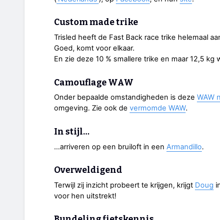
Custom made trike
Trisled heeft de Fast Back race trike helemaal aa
Goed, komt voor elkaar.
En zie deze 10 % smallere trike en maar 12,5 k
Camouflage WAW
Onder bepaalde omstandigheden is deze
WAW ni
omgeving. Zie ook de
vermomde WAW
.
In stijl…
…arriveren op een bruiloft in een
Armandillo
.
Overweldigend
Terwijl zij inzicht probeert te krijgen, krijgt
Doug
i
voor hen uitstrekt!
Bundeling fietskennis