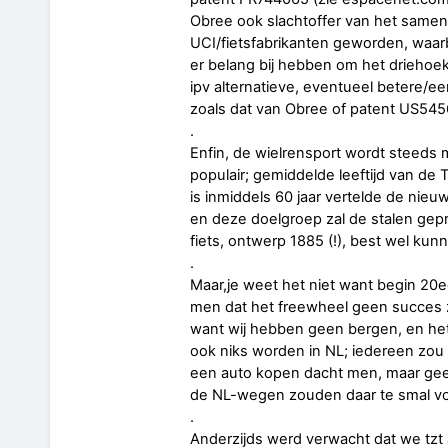
Obree ook slachtoffer van het same
UCI/fietsfabrikanten geworden, waarb
er belang bij hebben om het drieho
ipv alternatieve, eventueel betere/
zoals dat van Obree of patent US5
.
Enfin, de wielrensport wordt steeds 
populair; gemiddelde leeftijd van de 
is inmiddels 60 jaar vertelde de nieuw
en deze doelgroep zal de stalen gepr
fiets, ontwerp 1885 (!), best wel ku
.
Maar,je weet het niet want begin 20
men dat het freewheel geen succes 
want wij hebben geen bergen, en het
ook niks worden in NL; iedereen zou 
een auto kopen dacht men, maar gee
de NL-wegen zouden daar te smal voo
.
Anderzijds werd verwacht dat we tzt