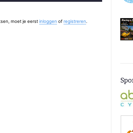
aatsen, moet je eerst
inloggen
of
registreren
.
Spon