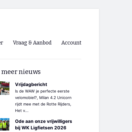
er
Vraag & Aanbod
Account
Inloggen
 meer nieuws
Registreren
ng NVHPV
Vrijdagbericht
Is de WAW je perfecte eerste
nigingen
velomobiel?, Milan 4.2 Unicorn
rijdt mee met de Rotte Rijders,
Het v...
ino 🡺
Ode aan onze vrijwilligers
s.nl 🡺
bij WK Ligfietsen 2026