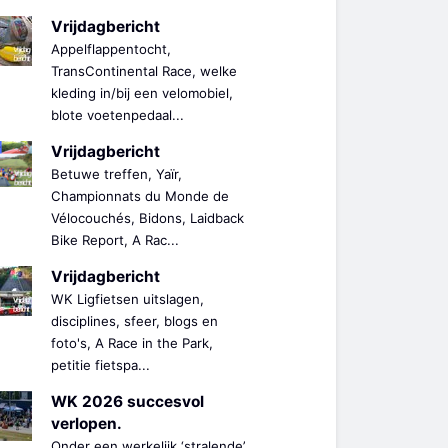
Vrijdagbericht
Appelflappentocht,
TransContinental Race, welke
kleding in/bij een velomobiel,
blote voetenpedaal...
Vrijdagbericht
Betuwe treffen, Yaïr,
Championnats du Monde de
Vélocouchés, Bidons, Laidback
Bike Report, A Rac...
Vrijdagbericht
WK Ligfietsen uitslagen,
disciplines, sfeer, blogs en
foto's, A Race in the Park,
petitie fietspa...
WK 2026 succesvol
verlopen.
Onder een werkelijk ‘stralende’