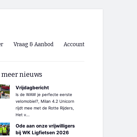
er
Vraag & Aanbod
Account
Inloggen
 meer nieuws
Registreren
ng NVHPV
Vrijdagbericht
Is de WAW je perfecte eerste
nigingen
velomobiel?, Milan 4.2 Unicorn
rijdt mee met de Rotte Rijders,
Het v...
ino 🡺
Ode aan onze vrijwilligers
s.nl 🡺
bij WK Ligfietsen 2026