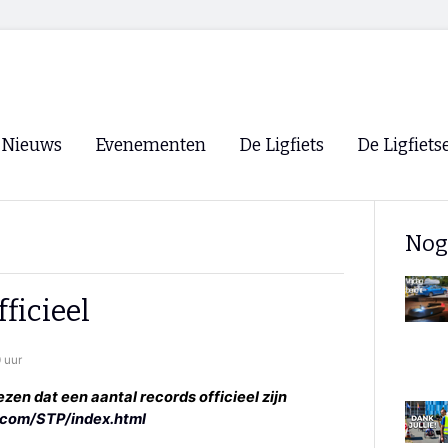
Nieuws
Evenementen
De Ligfiets
De Ligfiets
Voorpagina
Evenementen
Fietsen
Overzicht
Nog
Archief
Winkels
WK Ligfietsen 2026
Ligfietsvereningi
RSS
ficieel
Lokale Fietsvere
Paastreffen
 uur
CycleVision
EHPVA & EuSup
ezen dat een aantal records officieel zijn
.com/STP/index.html
Oliebollentocht
Forum ligfietser