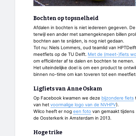
Bochten op topsnelheid
Afdalen in bochten is niet iedereen gegeven. D
terwijl een ander met samengeknepen billen pro
bochten aan te snijden, is nog niet gedaan.
Tot nu: Niels Lommers, oud teamlid van HPTDelft
meetfiets op de TU Delft.
Met de (meet-)fiets w
om efficiënter af te dalen en bochten te nemen.
Het uiteindelijke doel is om een product te ontwi
binnen no-time om kan toveren tot een meetfiets
Ligfiets van Anne Oskam
Op Facebook kwamen we deze
bijzondere fiets
van het
voormalige logo van de NVHPV
).
Wilco heeft er nog
een foto
van gemaakt tijdens 
de Oosterkerk in Amsterdam in 2013.
Hoge trike