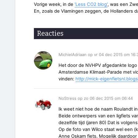
Vorige week, in de
'Less CO2 blog'
, was een Zwe
En, zoals de Vlamingen zeggen, de Hollanders da
Reacties
MichielAdriaan op vr 04 dec 2015 om 16:
Het door de NVHPV afgedankte logo
Amsterdamse Klimaat-Parade met vid
vinden:
http://mick-eigenfietsnl.blog
NoStress op zo 06 dec 2015 om 06:44
Ik weet niet hoe de naam Roulandt 
Beide ontwerpers van een ligfiets 
dezelfde tijd (jaren 80) Dat is volg
Op de foto van Wilco staat wel een (
Anne Oskam fiets. Mogelijk daardoor