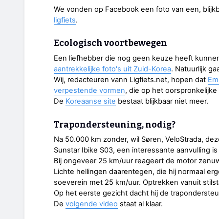
We vonden op Facebook een foto van een, blijkb
ligfiets
.
Ecologisch voortbewegen
Een liefhebber die nog geen keuze heeft kunne
aantrekkelijke foto's uit Zuid-Korea
. Natuurlijk g
Wij, redacteuren vann Ligfiets.net, hopen dat
Emi
verpestende vormen
, die op het oorspronkelijke
De
Koreaanse site
bestaat blijkbaar niet meer.
Trapondersteuning, nodig?
Na 50.000 km zonder, wil Søren, VeloStrada, de
Sunstar Ibike S03, een interessante aanvulling is i
Bij ongeveer 25 km/uur reageert de motor zenu
Lichte hellingen daarentegen, die hij normaal erge
soeverein met 25 km/uur. Optrekken vanuit stilst
Op het eerste gezicht dacht hij de trapondersteu
De
volgende video
staat al klaar.