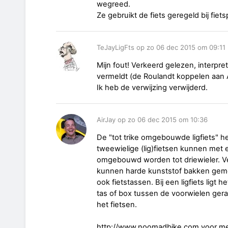
wegreed.
Ze gebruikt de fiets geregeld bij fiet
TeJayLigFts op zo 06 dec 2015 om 09:11
Mijn fout! Verkeerd gelezen, interpre
vermeldt (de Roulandt koppelen aan
Ik heb de verwijzing verwijderd.
AirJay op zo 06 dec 2015 om 10:36
De "tot trike omgebouwde ligfiets" h
tweewielige (lig)fietsen kunnen met
omgebouwd worden tot driewieler. Ve
kunnen harde kunststof bakken gem
ook fietstassen. Bij een ligfiets lig
tas of box tussen de voorwielen ger
het fietsen.
http://www.noomadbike.com voor mee