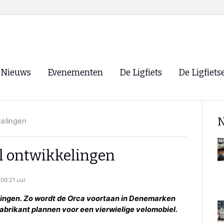
Nieuws
Evenementen
De Ligfiets
De Ligfiets
Voorpagina
Evenementen
Fietsen
Overzicht
N
kelingen
Archief
Winkels
WK Ligfietsen 2026
Ligfietsvereningi
RSS
l ontwikkelingen
Lokale Fietsvere
Paastreffen
09:21 uur
CycleVision
EHPVA & EuSup
elingen. Zo wordt de Orca voortaan in Denemarken
fabrikant plannen voor een vierwielige velomobiel.
Oliebollentocht
Forum ligfietser