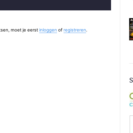
aatsen, moet je eerst
inloggen
of
registreren
.
S