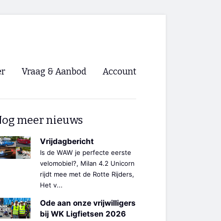
er
Vraag & Aanbod
Account
Inloggen
og meer nieuws
Registreren
ng NVHPV
Vrijdagbericht
Is de WAW je perfecte eerste
nigingen
velomobiel?, Milan 4.2 Unicorn
rijdt mee met de Rotte Rijders,
Het v...
ino 🡺
Ode aan onze vrijwilligers
s.nl 🡺
bij WK Ligfietsen 2026