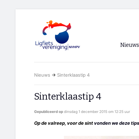
Nieuws
Voorpagi
Nieuws
→
Sinterklaastip 4
Archief
RSS
Sinterklaastip 4
Gepubliceerd op
dinsdag 1 december 2015 om 12:25 uur
Op de valreep, voor de sint
vonden we deze tip