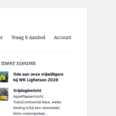
er
Vraag & Aanbod
Account
Inloggen
 meer nieuws
Registreren
ng NVHPV
Ode aan onze vrijwilligers
bij WK Ligfietsen 2026
nigingen
Vrijdagbericht
Appelflappentocht,
ino 🡺
TransContinental Race, welke
kleding in/bij een velomobiel,
s.nl 🡺
blote voetenpedaal...