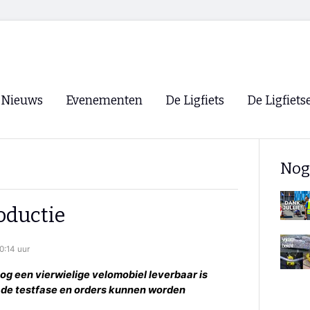
Nieuws
Evenementen
De Ligfiets
De Ligfiets
Voorpagina
Evenementen
Fietsen
Overzicht
Nog
Archief
Winkels
WK Ligfietsen 2026
Ligfietsvereningi
RSS
oductie
Lokale Fietsvere
Paastreffen
0:14 uur
CycleVision
EHPVA & EuSup
og een vierwielige velomobiel leverbaar is
 de testfase en orders kunnen worden
Oliebollentocht
Forum ligfietser