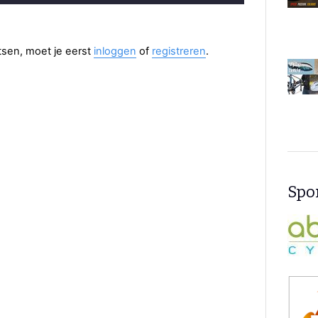
aatsen, moet je eerst
inloggen
of
registreren
.
Spon