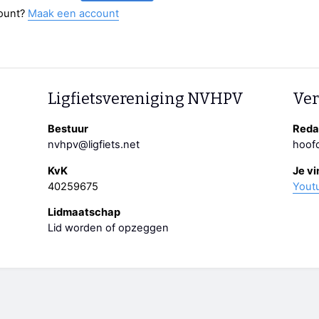
ount?
Maak een account
Ligfietsvereniging NVHPV
Ver
Bestuur
Redac
nvhpv@ligfiets.net
hoofd
KvK
Je vi
40259675
Yout
Lidmaatschap
Lid worden of opzeggen