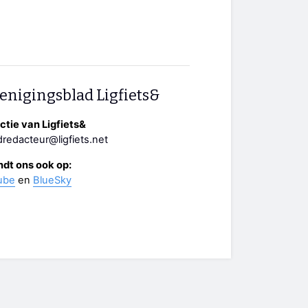
enigingsblad Ligfiets&
tie van Ligfiets&
redacteur@ligfiets.net
ndt ons ook op:
ube
en
BlueSky