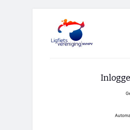
Inlogg
G
Automa