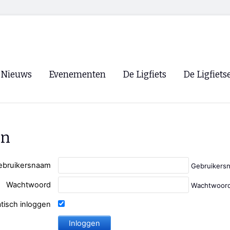
Nieuws
Evenementen
De Ligfiets
De Ligfiets
Voorpagina
Evenementen
Fietsen
Overzicht
Archief
Winkels
en
WK Ligfietsen 2026
Ligfietsvereningi
RSS
Lokale Fietsvere
ebruikersnaam
Gebruikers
Paastreffen
Wachtwoord
Wachtwoord
CycleVision
EHPVA & EuSup
tisch inloggen
Oliebollentocht
Forum ligfietser