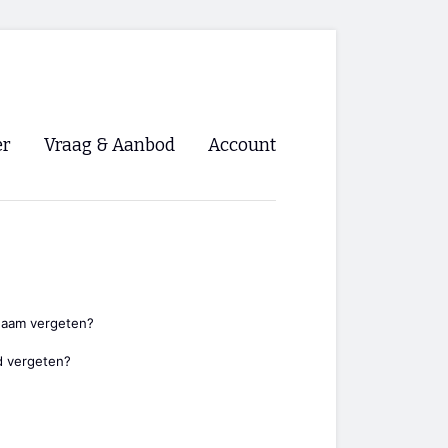
er
Vraag & Aanbod
Account
Inloggen
Registreren
ng NVHPV
nigingen
naam vergeten?
 vergeten?
ino 🡺
s.nl 🡺