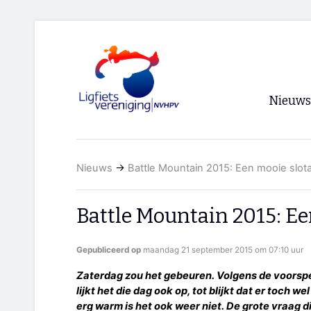
Nieuws
Voorpagi
Nieuws
→
Battle Mountain 2015: Een mooie slo
Archief
RSS
Battle Mountain 2015: E
Gepubliceerd op
maandag 21 september 2015 om 07:10 uur
Zaterdag zou het gebeuren. Volgens de voorspel
lijkt het die dag ook op, tot blijkt dat er toch w
erg warm is het ook weer niet. De grote vraag d