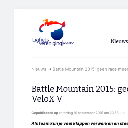
Nieuws
Voorpagi
Nieuws
→
Battle Mountain 2015: geen race meer
Archief
RSS
Battle Mountain 2015: ge
VeloX V
Gepubliceerd op
zaterdag 19 september 2015 om 23:58 uur
Als team kun je veel klappen verwerken en st