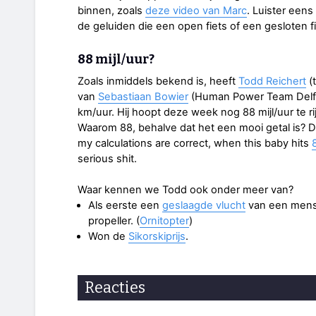
binnen, zoals
deze video van Marc
. Luister een
de geluiden die een open fiets of een gesloten f
88 mijl/uur?
Zoals inmiddels bekend is, heeft
Todd Reichert
(
van
Sebastiaan Bowier
(Human Power Team Delft
km/uur. Hij hoopt deze week nog 88 mijl/uur te ri
Waarom 88, behalve dat het een mooi getal is? Dr
my calculations are correct, when this baby hits
serious shit.
Waar kennen we Todd ook onder meer van?
Als eerste een
geslaagde vlucht
van een mens 
propeller. (
Ornitopter
)
Won de
Sikorskiprijs
.
Reacties