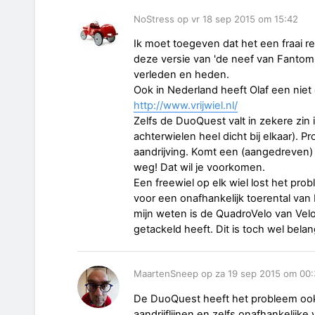
NoStress op vr 18 sep 2015 om 15:42
Ik moet toegeven dat het een fraai r
deze versie van 'de neef van Fantom'.
verleden en heden.
Ook in Nederland heeft Olaf een niet
http://www.vrijwiel.nl/
Zelfs de DuoQuest valt in zekere zin 
achterwielen heel dicht bij elkaar). P
aandrijving. Komt een (aangedreven) 
weg! Dat wil je voorkomen.
Een freewiel op elk wiel lost het pro
voor een onafhankelijk toerental van
mijn weten is de QuadroVelo van Vel
getackeld heeft. Dit is toch wel belang
MaartenSneep op za 19 sep 2015 om 00:
De DuoQuest heeft het probleem ook
aandrijflijnen en zelfs onafhankelijke 