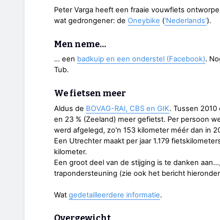
Peter Varga heeft een fraaie vouwfiets ontworpen 
wat gedrongener: de
Oneybike
(
'Nederlands'
).
Men neme…
… een
badkuip en een onderstel (Facebook)
. No
Tub.
We fietsen meer
Aldus de
BOVAG-RAI, CBS en GIK
. Tussen 2010 
en 23 % (Zeeland) meer gefietst. Per persoon wer
werd afgelegd, zo'n 153 kilometer méér dan in 2
Een Utrechter maakt per jaar 1.179 fietskilomet
kilometer.
Een groot deel van de stijging is te danken aan…
trapondersteuning (zie ook het bericht hieronder
Wat
gedetailleerdere informatie
.
Overgewicht