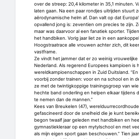
over de streep: 20,4 kilometer in 35,1 minuten.
laten gaan. Na een paar rondjes uitrijden stuurt z
aërodynamische helm af. Dan valt op dat Europa’
opvallend jong is: zeventien om precies te zijn. Z
maar was daarvoor al een fanatiek sporter. Tijde
het handbiken. Vorig jaar liet ze in een aankopp
Hoogstraatrace alle vrouwen achter zich, dit kee
vastframe.
Ze vindt het jammer dat er zo weinig vrouwelijke 
Nederland. Als regerend Europees kampioen is 
wereldkampioenschappen in Zuid Duitsland. “En o
voorbij zonder trainen: voor en na school en in 
ze met de twintigkoppige trainingsgroep van wi
hechte band onderling en helpen elkaar tijdens 
te nemen dan de mannen.”
Kees van Breukelen (47), werelduurrecordhouder h
gefascineerd door de snelheid die je kunt bereik
begon twaalf jaar geleden met handbiken en heef
gymnastiekleraar op een mytylschool en met vee
als mijn eigen sport gaan beschouwen.” Tien jaar