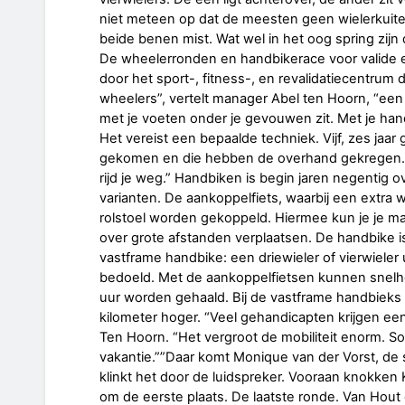
niet meteen op dat de meesten geen wielerkuite
beide benen mist. Wat wel in het oog spring zi
De wheelerronden en handbikerace voor valide e
door het sport-, fitness-, en revalidatiecentru
wheelers”, vertelt manager Abel ten Hoorn, “een 
met je voeten onder je gevouwen zit. Met je han
Het vereist een bepaalde techniek. Vijf, zes jaar 
gekomen en die hebben de overhand gekregen. . 
rijd je weg.” Handbiken is begin jaren negentig o
varianten. De aankoppelfiets, waarbij een extra 
rolstoel worden gekoppeld. Hiermee kun je je mak
over grote afstanden verplaatsen. De handbike is
vastframe handbike: een driewieler of vierwieler 
bedoeld. Met de aankoppelfietsen kunnen snelhe
uur worden gehaald. Bij de vastframe handbieks 
kilometer hoger. “Veel gehandicapten krijgen een 
Ten Hoorn. “Het vergroot de mobiliteit enorm. 
vakantie.””Daar komt Monique van der Vorst, de 
klinkt het door de luidspreker. Vooraan knokken
om de eerste plaats. De laatste ronde. Van Hout 