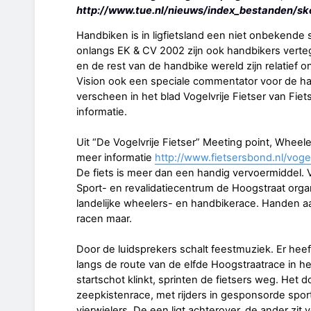
http://www.tue.nl/nieuws/index_bestanden/ske
Handbiken is in ligfietsland een niet onbekende s
onlangs EK & CV 2002 zijn ook handbikers verte
en de rest van de handbike wereld zijn relatief 
Vision ook een speciale commentator voor de ha
verscheen in het blad Vogelvrije Fietser van Fie
informatie.
Uit “De Vogelvrije Fietser” Meeting point, Whe
meer informatie
http://www.fietsersbond.nl/vogel
De fiets is meer dan een handig vervoermiddel. V
Sport- en revalidatiecentrum de Hoogstraat orga
landelijke wheelers- en handbikerace. Handen a
racen maar.
Door de luidsprekers schalt feestmuziek. Er heef
langs de route van de elfde Hoogstraatrace in he
startschot klinkt, sprinten de fietsers weg. Het
zeepkistenrace, met rijders in gesponsorde spo
vierwielers. De een ligt achterover, de ander zit