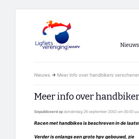
Nieuws
Voorpagi
Nieuws
→
Meer info over handbikers verschene
Archief
RSS
Meer info over handbike
Gepubliceerd op
donderdag 26 september 2002 om 00:00 uu
Racen met handbikes is beschreven in de laatste
Verder is onlangs een grote hpv gebouwd, zie