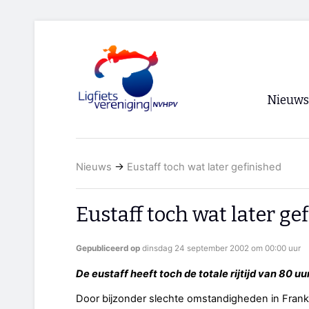
Nieuws
Voorpagi
Nieuws
→
Eustaff toch wat later gefinished
Archief
RSS
Eustaff toch wat later ge
Gepubliceerd op
dinsdag 24 september 2002 om 00:00 uur
De eustaff heeft toch de totale rijtijd van 80 u
Door bijzonder slechte omstandigheden in Frankri