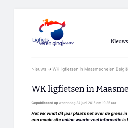
Nieuws
Voorpagi
Nieuws
→
WK ligfietsen in Maasmechelen België
Archief
RSS
WK ligfietsen in Maasme
Gepubliceerd op
woensdag 24 juni 2015 om 19:25 uur
Het wk vindt dit jaar plaats net over de grens i
een mooie site
online waarin veel informatie
is 