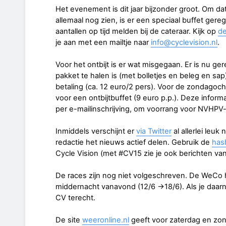
Het evenement is dit jaar bijzonder groot. Om da
allemaal nog zien, is er een speciaal buffet ge
aantallen op tijd melden bij de cateraar. Kijk op
de
je aan met een mailtje naar
info@cyclevision.nl
.
Voor het ontbijt is er wat misgegaan. Er is nu g
pakket te halen is (met bolletjes en beleg en sa
betaling (ca. 12 euro/2 pers). Voor de zondagocht
voor een ontbijtbuffet (9 euro p.p.). Deze informa
per e-mailinschrijving, om voorrang voor NVHPV-
Inmiddels verschijnt er
via Twitter
al allerlei leu
redactie het nieuws actief delen. Gebruik de
has
Cycle Vision (met #CV15 zie je ook berichten van
De races zijn nog niet volgeschreven. De WeCo h
middernacht vanavond (12/6 ->18/6). Als je daarna
CV terecht.
De site
weeronline.nl
geeft voor zaterdag en zon