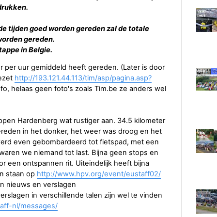
drukken.
 de tijden goed worden gereden zal de totale
 worden gereden.
tappe in Belgie.
r per uur gemiddeld heeft gereden. (Later is door
gezet
http://193.121.44.113/tim/asp/pagina.asp?
fo, helaas geen foto's zoals Tim.be ze anders wel
ppen Hardenberg wat rustiger aan. 34.5 kilometer
 gereden in het donker, het weer was droog en het
erd even gebombardeerd tot fietspad, met een
 waren we niemand tot last. Bijna geen stops en
 een ontspannen rit. Uiteindelijk heeft bijna
en staan op
http://www.hpv.org/event/eustaff02/
een nieuws en verslagen
erslagen in verschillende talen zijn wel te vinden
aff-nl/messages/