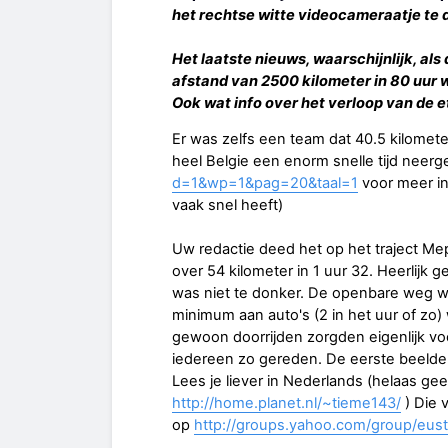
het rechtse witte videocameraatje te 
Het laatste nieuws, waarschijnlijk, als
afstand van 2500 kilometer in 80 uur
Ook wat info over het verloop van de e
Er was zelfs een team dat 40.5 kilomete
heel Belgie een enorm snelle tijd neer
d=1&wp=1&pag=20&taal=1
voor meer in
vaak snel heeft)
Uw redactie deed het op het traject Me
over 54 kilometer in 1 uur 32. Heerlijk
was niet te donker. De openbare weg w
minimum aan auto's (2 in het uur of zo)
gewoon doorrijden zorgden eigenlijk voor
iedereen zo gereden. De eerste beeld
Lees je liever in Nederlands (helaas g
http://home.planet.nl/~tieme143/
) Die v
op
http://groups.yahoo.com/group/eust