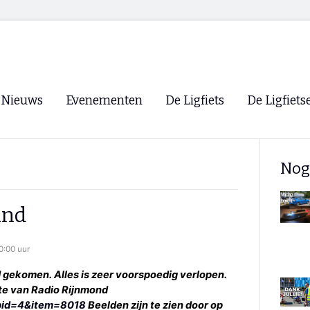
Nieuws
Evenementen
De Ligfiets
De Ligfiets
Voorpagina
Evenementen
Fietsen
Overzicht
Nog
Archief
Winkels
WK Ligfietsen 2026
Ligfietsvereningi
RSS
and
Lokale Fietsvere
Paastreffen
0:00 uur
CycleVision
EHPVA & EuSup
 gekomen. Alles is zeer voorspoedig verlopen.
site van Radio Rijnmond
Oliebollentocht
Forum ligfietser
?pid=4&item=8018
Beelden zijn te zien door op