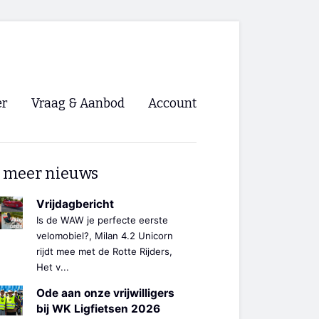
er
Vraag & Aanbod
Account
Inloggen
 meer nieuws
Registreren
ng NVHPV
Vrijdagbericht
Is de WAW je perfecte eerste
nigingen
velomobiel?, Milan 4.2 Unicorn
rijdt mee met de Rotte Rijders,
Het v...
ino 🡺
Ode aan onze vrijwilligers
s.nl 🡺
bij WK Ligfietsen 2026