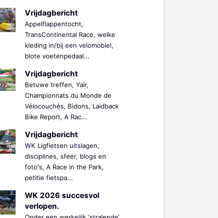
Vrijdagbericht
Appelflappentocht,
TransContinental Race, welke
kleding in/bij een velomobiel,
blote voetenpedaal...
Vrijdagbericht
Betuwe treffen, Yaïr,
Championnats du Monde de
Vélocouchés, Bidons, Laidback
Bike Report, A Rac...
Vrijdagbericht
WK Ligfietsen uitslagen,
disciplines, sfeer, blogs en
foto's, A Race in the Park,
petitie fietspa...
WK 2026 succesvol
verlopen.
Onder een werkelijk ‘stralende’