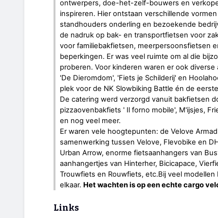
ontwerpers, doe-het-zelf-bouwers en verkope
inspireren. Hier ontstaan verschillende vorm
standhouders onderling en bezoekende bedrijven
de nadruk op bak- en transportfietsen voor zak
voor familiebakfietsen, meerpersoonsfietsen 
beperkingen. Er was veel ruimte om al die bijz
proberen. Voor kinderen waren er ook diverse a
'De Dieromdom', 'Fiets je Schilderij' en Hoola
plek voor de NK Slowbiking Battle én de eerste
De catering werd verzorgd vanuit bakfietsen d
pizzaovenbakfiets ' Il forno mobile', M'ijsjes, Fri
en nog veel meer.
Er waren vele hoogtepunten: de Velove Armadi
samenwerking tussen Velove, Flevobike en DH
Urban Arrow, enorme fietsaanhangers van Busy
aanhangertjes van Hinterher, Bicicapace, Vierfi
Trouwfiets en Rouwfiets, etc.Bij veel modellen 
elkaar.
Het wachten is op een echte cargo vel
Links