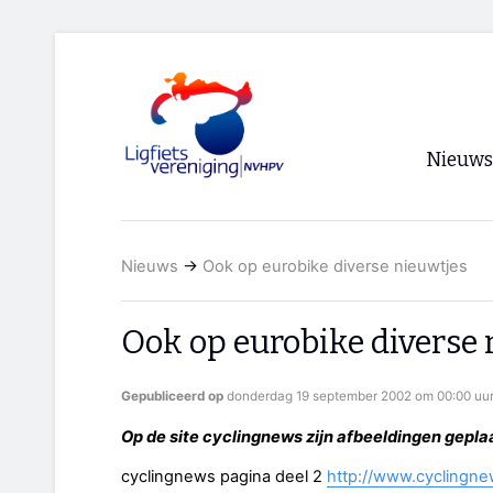
Nieuws
Voorpagi
Nieuws
→
Ook op eurobike diverse nieuwtjes
Archief
RSS
Ook op eurobike diverse 
Gepubliceerd op
donderdag 19 september 2002 om 00:00 uu
Op de site cyclingnews zijn afbeeldingen gepla
cyclingnews pagina deel 2
http://www.cyclingn