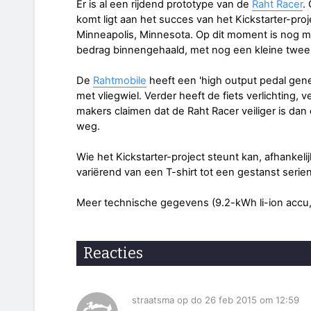
Er is al een rijdend prototype van de
Raht Racer
.
komt ligt aan het succes van het Kickstarter-proje
Minneapolis, Minnesota. Op dit moment is nog m
bedrag binnengehaald, met nog een kleine twe
De
Rahtmobile
heeft een 'high output pedal gen
met vliegwiel. Verder heeft de fiets verlichting, 
makers claimen dat de Raht Racer veiliger is dan
weg.
Wie het Kickstarter-project steunt kan, afhankeli
variërend van een T-shirt tot een gestanst seri
Meer technische gegevens (9.2-kWh li-ion accu, 
Reacties
straatsma op do 26 feb 2015 om 12:59