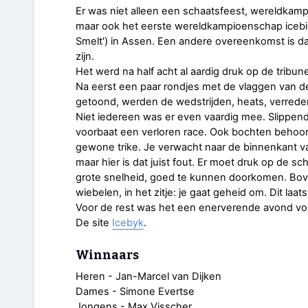
Er was niet alleen een schaatsfeest, wereldkamp
maar ook het eerste wereldkampioenschap icebi
Smelt') in Assen. Een andere overeenkomst is d
zijn.
Het werd na half acht al aardig druk op de tribu
Na eerst een paar rondjes met de vlaggen van d
getoond, werden de wedstrijden, heats, verrede
Niet iedereen was er even vaardig mee. Slippend a
voorbaat een verloren race. Ook bochten behoor
gewone trike. Je verwacht naar de binnenkant va
maar hier is dat juist fout. Er moet druk op de
grote snelheid, goed te kunnen doorkomen. Bove
wiebelen, in het zitje: je gaat geheid om. Dit la
Voor de rest was het een enerverende avond voor
De site
Icebyk
.
Winnaars
Heren - Jan-Marcel van Dijken
Dames - Simone Evertse
Jongens - Max Visscher