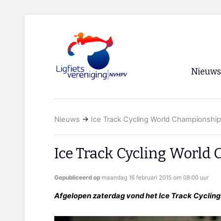
Nieuws
Voorpagi
Nieuws
→
Ice Track Cycling World Championshi
Archief
RSS
Ice Track Cycling World
Gepubliceerd op
maandag 16 februari 2015 om 08:00 uur
Afgelopen zaterdag vond het Ice Track Cycling