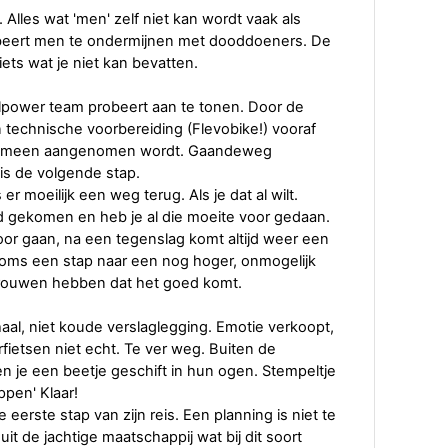
Alles wat 'men' zelf niet kan wordt vaak als
eert men te ondermijnen met dooddoeners. De
iets wat je niet kan bevatten.
illpower team probeert aan te tonen. Door de
technische voorbereiding (Flevobike!) vooraf
lgemeen aangenomen wordt. Gaandeweg
is de volgende stap.
er moeilijk een weg terug. Als je dat al wilt.
nd gekomen en heb je al die moeite voor gedaan.
or gaan, na een tegenslag komt altijd weer een
 soms een stap naar een nog hoger, onmogelijk
ertrouwen hebben dat het goed komt.
al, niet koude verslaglegging. Emotie verkoopt,
fietsen niet echt. Te ver weg. Buiten de
n je een beetje geschift in hun ogen. Stempeltje
oppen' Klaar!
eerste stap van zijn reis. Een planning is niet te
 uit de jachtige maatschappij wat bij dit soort