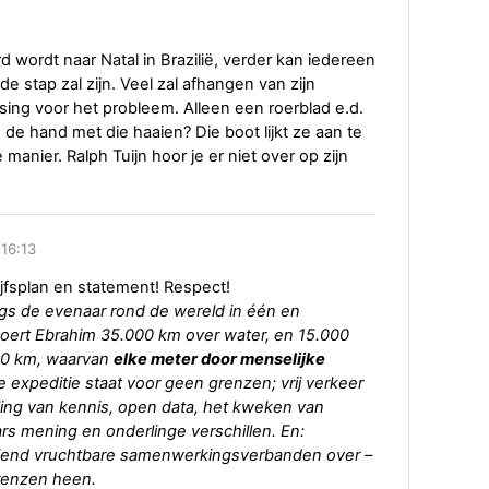
erd wordt naar Natal in Brazilië, verder kan iedereen
e stap zal zijn. Veel zal afhangen van zijn
ing voor het probleem. Alleen een roerblad e.d.
 de hand met die haaien? Die boot lijkt ze aan te
manier. Ralph Tuijn hoor je er niet over op zijn
 16:13
rijfsplan en statement! Respect!
gs de evenaar rond de wereld in één en
 voert Ebrahim 35.000 km over water, en 15.000
000 km, waarvan
elke meter door menselijke
 expeditie staat voor geen grenzen; vrij verkeer
eling van kennis, open data, het kweken van
rs mening en onderlinge verschillen. En:
loeiend vruchtbare samenwerkingsverbanden over –
renzen heen.