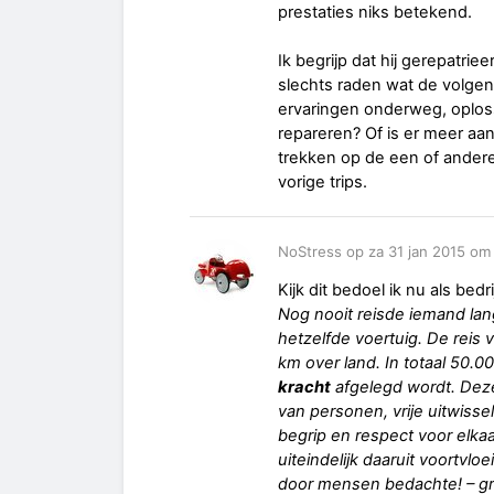
prestaties niks betekend.
Ik begrijp dat hij gerepatrie
slechts raden wat de volgend
ervaringen onderweg, oploss
repareren? Of is er meer aan
trekken op de een of andere 
vorige trips.
NoStress op za 31 jan 2015 om
Kijk dit bedoel ik nu als bed
Nog nooit reisde iemand lan
hetzelfde voertuig. De reis
km over land. In totaal 50.
kracht
afgelegd wordt. Deze
van personen, vrije uitwiss
begrip en respect voor elkaa
uiteindelijk daaruit voortv
door mensen bedachte! – g