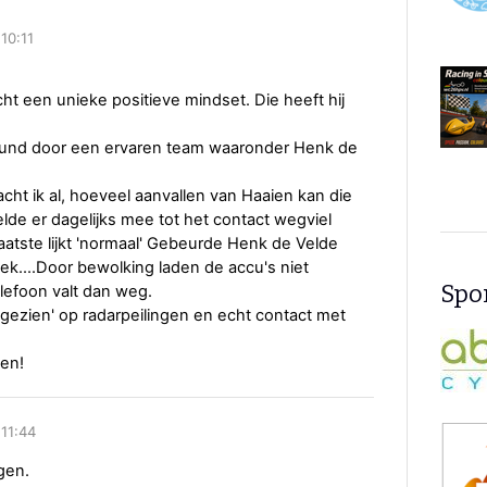
10:11
ht een unieke positieve mindset. Die heeft hij
teund door een ervaren team waaronder Henk de
cht ik al, hoeveel aanvallen van Haaien kan die
lde er dagelijks mee tot het contact wegviel
aatste lijkt 'normaal' Gebeurde Henk de Velde
....Door bewolking laden de accu's niet
Spon
telefoon valt dan weg.
 'gezien' op radarpeilingen en echt contact met
en!
 11:44
lgen.