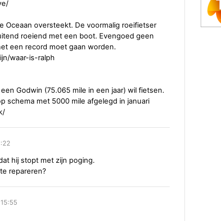
ve/
 Oceaan oversteekt. De voormalig roeifietser
sluitend roeiend met een boot. Evengoed geen
 het een record moet gaan worden.
ijn/waar-is-ralph
een Godwin (75.065 mile in een jaar) wil fietsen.
op schema met 5000 mile afgelegd in januari
k/
2:22
t hij stopt met zijn poging.
 te repareren?
 15:55