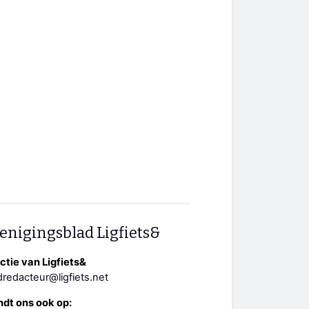
enigingsblad Ligfiets&
tie van Ligfiets&
redacteur@ligfiets.net
ndt ons ook op: