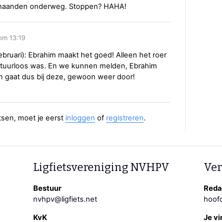
 3 maanden onderweg. Stoppen? HAHA!
om 13:19
ebruari): Ebrahim maakt het goed! Alleen het roer
 stuurloos was. En we kunnen melden, Ebrahim
 en gaat dus bij deze, gewoon weer door!
aatsen, moet je eerst
inloggen
of
registreren
.
Ligfietsvereniging NVHPV
Ver
Bestuur
Redac
nvhpv@ligfiets.net
hoofd
KvK
Je vi