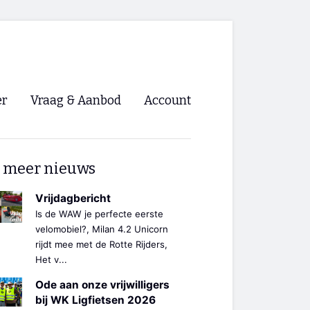
er
Vraag & Aanbod
Account
Inloggen
 meer nieuws
Registreren
ng NVHPV
Vrijdagbericht
Is de WAW je perfecte eerste
nigingen
velomobiel?, Milan 4.2 Unicorn
rijdt mee met de Rotte Rijders,
Het v...
ino 🡺
Ode aan onze vrijwilligers
s.nl 🡺
bij WK Ligfietsen 2026