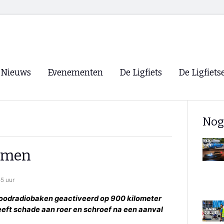
Nieuws
Evenementen
De Ligfiets
De Ligfiets
Voorpagina
Evenementen
Fietsen
Overzicht
Nog
Archief
Winkels
WK Ligfietsen 2026
Ligfietsvereningi
RSS
lemen
Lokale Fietsvere
Paastreffen
55 uur
CycleVision
EHPVA & EuSup
 noodradiobaken geactiveerd op 900 kilometer
 heeft schade aan roer en schroef na een aanval
Oliebollentocht
Forum ligfietser