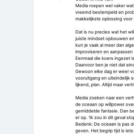
Media roepen wel vaker wat. 
vreemd bestempeld en prob
makkelijkste oplossing voor 
Dat is nu precies wat het w
juiste mindset opbouwen en 
kun je vaak al meer dan a
improviseren en aanpassen 
Eenmaal die koers ingezet is 
Daarvoor ben je niet dat ei
Gewoon elke dag er weer vo
vooruitgang en uiteindelijk
lijkend, plan. Altijd maar v
Media zoeken naar een verha
de oceaan op willpower over
gemiddelde fantasie. Dan be
er op. 'Ik zou in dit geval st
Bedenk: De oceaan is pas de 
geven. Het begrip tijd is iets