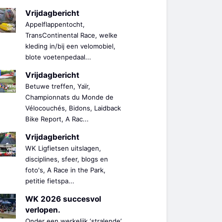
Vrijdagbericht
Appelflappentocht,
TransContinental Race, welke
kleding in/bij een velomobiel,
blote voetenpedaal...
Vrijdagbericht
Betuwe treffen, Yaïr,
Championnats du Monde de
Vélocouchés, Bidons, Laidback
Bike Report, A Rac...
Vrijdagbericht
WK Ligfietsen uitslagen,
disciplines, sfeer, blogs en
foto's, A Race in the Park,
petitie fietspa...
WK 2026 succesvol
verlopen.
Onder een werkelijk ‘stralende’