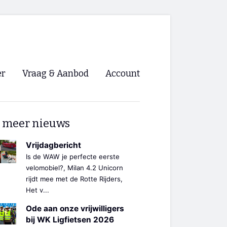
er
Vraag & Aanbod
Account
Inloggen
 meer nieuws
Registreren
ng NVHPV
Vrijdagbericht
Is de WAW je perfecte eerste
nigingen
velomobiel?, Milan 4.2 Unicorn
rijdt mee met de Rotte Rijders,
Het v...
ino 🡺
Ode aan onze vrijwilligers
s.nl 🡺
bij WK Ligfietsen 2026