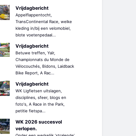
Vrijdagbericht
Appelflappentocht,
TransContinental Race, welke
kleding in/bij een velomobiel,
blote voetenpedaal...
Vrijdagbericht
Betuwe treffen, Yaïr,
Championnats du Monde de
Vélocouchés, Bidons, Laidback
Bike Report, A Rac...
Vrijdagbericht
WK Ligfietsen uitslagen,
disciplines, sfeer, blogs en
foto's, A Race in the Park,
petitie fietspa...
WK 2026 succesvol
verlopen.
Onder een werkelijk ‘stralende’