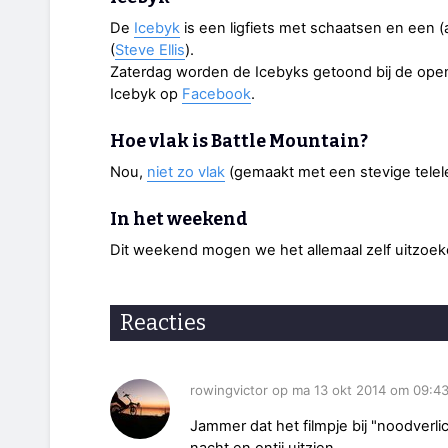
De
Icebyk
is een ligfiets met schaatsen en een (
(
Steve Ellis
).
Zaterdag worden de Icebyks getoond bij de ope
Icebyk op
Facebook
.
Hoe vlak is Battle Mountain?
Nou,
niet zo vlak
(gemaakt met een stevige telel
In het weekend
Dit weekend mogen we het allemaal zelf uitzoek
Reacties
rowingvictor op ma 13 okt 2014 om 09:4
Jammer dat het filmpje bij "noodverlic
nacht en ontij uitzien...