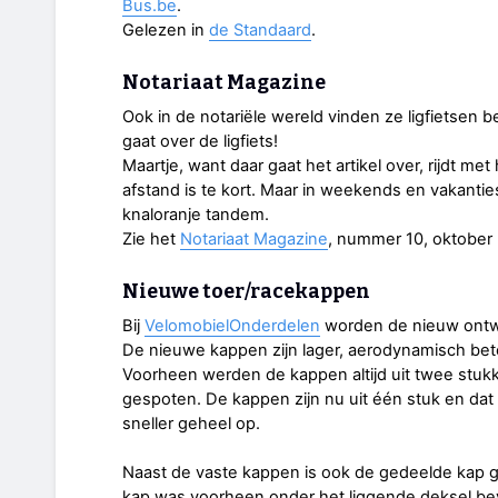
Bus.be
.
Gelezen in
de Standaard
.
Notariaat Magazine
Ook in de notariële wereld vinden ze ligfietsen b
gaat over de ligfiets!
Maartje, want daar gaat het artikel over, rijdt me
afstand is te kort. Maar in weekends en vakanties 
knaloranje tandem.
Zie het
Notariaat Magazine
, nummer 10, oktober 
Nieuwe toer/racekappen
Bij
VelomobielOnderdelen
worden de nieuw ontw
De nieuwe kappen zijn lager, aerodynamisch beter
Voorheen werden de kappen altijd uit twee stukk
gespoten. De kappen zijn nu uit één stuk en dat 
sneller geheel op.
Naast de vaste kappen is ook de gedeelde kap
kap was voorheen onder het liggende deksel bev