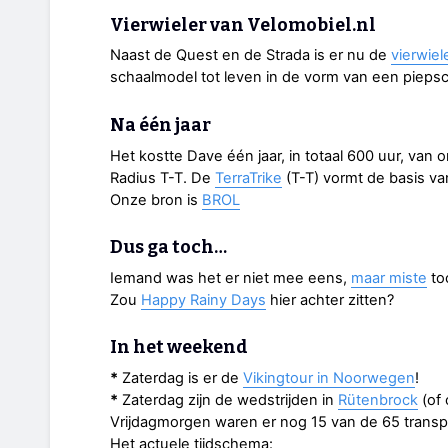
Vierwieler van Velomobiel.nl
Naast de Quest en de Strada is er nu de
vierwiel
schaalmodel tot leven in de vorm van een piepsc
Na één jaar
Het kostte Dave één jaar, in totaal 600 uur, van 
Radius T-T. De
TerraTrike
(T-T) vormt de basis v
Onze bron is
BROL
Dus ga toch…
Iemand was het er niet mee eens,
maar miste
to
Zou
Happy Rainy Days
hier achter zitten?
In het weekend
*
Zaterdag is er de
Vikingtour in Noorwegen
!
*
Zaterdag zijn de wedstrijden in
Rütenbrock
(of
Vrijdagmorgen waren er nog 15 van de 65 transp
Het actuele tijdschema: