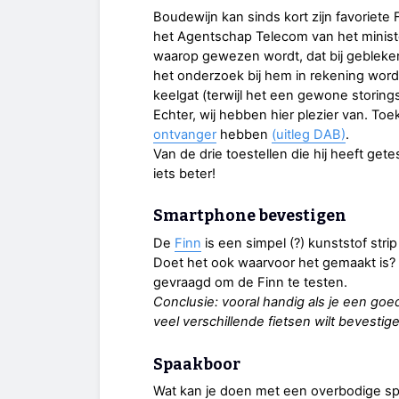
Boudewijn kan sinds kort zijn favoriet
het Agentschap Telecom van het ministe
waarop gewezen wordt, dat bij gebleke
het onderzoek bij hem in rekening word
keelgat (terwijl het een gewone storing
Echter, wij hebben hier plezier van. Toe
ontvanger
hebben
(uitleg DAB)
.
Van de drie toestellen die hij heeft gete
iets beter!
Smartphone bevestigen
De
Finn
is een simpel (?) kunststof str
Doet het ook waarvoor het gemaakt is?
gevraagd om de Finn te testen.
Conclusie: vooral handig als je een goe
veel verschillende fietsen wilt bevestig
Spaakboor
Wat kan je doen met een overbodige s