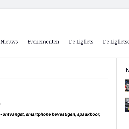
Nieuws
Evenementen
De Ligfiets
De Ligfiets
Voorpagina
Evenementen
Fietsen
Overzicht
N
Archief
Winkels
WK Ligfietsen 2026
Ligfietsvereningi
RSS
Lokale Fietsvere
Paastreffen
r
CycleVision
EHPVA & EuSup
o-ontvangst, smartphone bevestigen, spaakboor,
Oliebollentocht
Forum ligfietser