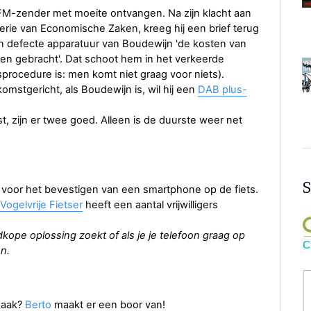
e FM-zender met moeite ontvangen. Na zijn klacht aan
rie van Economische Zaken, kreeg hij een brief terug
n defecte apparatuur van Boudewijn 'de kosten van
en gebracht'. Dat schoot hem in het verkeerde
sprocedure is: men komt niet graag voor niets).
komstgericht, als Boudewijn is, wil hij een
DAB plus-
st, zijn er twee goed. Alleen is de duurste weer net
S
ip voor het bevestigen van een smartphone op de fiets.
Vogelvrije Fietser
heeft een aantal vrijwilligers
dkope oplossing zoekt of als je je telefoon graag op
en.
paak?
Berto
maakt er een boor van!