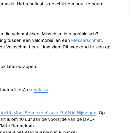
gemaakt. Het resultaat is geschikt om hout te boren.
an die velomobielen. Misschien iets nostalgisch?
ising tussen een velomobiel en een
Messerschmitt
.
e Veloschmitt er uit kan zien! Dit weekend te zien op
ok laten wrappen.
fauteuilfiets', de
Velocar
.
rtocht 'Mooi Bennekom' naar ELAN in Nijmegen
. Op
tart is om 10 uur aan de voorzijde van de DVO-
1 VM te Bennekom.
 vanuit het Raadhuisplein in Pijnacker.