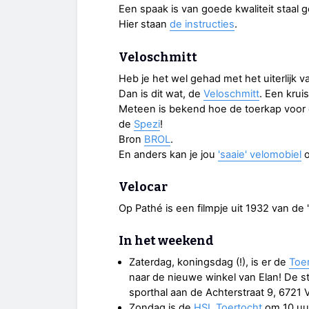
Een spaak is van goede kwaliteit staal 
Hier staan
de instructies
.
Veloschmitt
Heb je het wel gehad met het uiterlijk v
Dan is dit wat, de
Veloschmitt
. Een kru
Meteen is bekend hoe de toerkap voor d
de
Spezi
!
Bron
BROL
.
En anders kan je jou
'saaie' velomobiel
o
Velocar
Op Pathé is een filmpje uit 1932 van de '
In het weekend
Zaterdag, koningsdag (!), is er de
Toe
naar de nieuwe winkel van Elan! De s
sporthal aan de Achterstraat 9, 672
Zondag is de
HSL Toertocht
om 10 uur