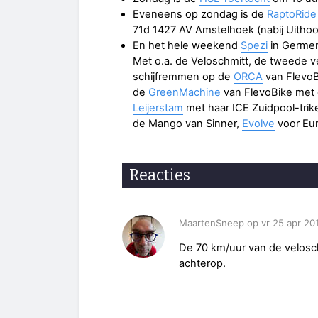
Eveneens op zondag is de
RaptoRide
71d 1427 AV Amstelhoek (nabij Uithoo
En het hele weekend
Spezi
in Germer
Met o.a. de Veloschmitt, de tweede v
schijfremmen op de
ORCA
van FlevoB
de
GreenMachine
van FlevoBike met 
Leijerstam
met haar ICE Zuidpool-trik
de Mango van Sinner,
Evolve
voor Eu
Reacties
MaartenSneep op vr 25 apr 20
De 70 km/uur van de veloschm
achterop.