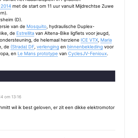
 2014
met de start om 11 uur vanuit Mijdrechtse Zuwe
rn).
sheim (D).
ersie van de
Mosquito
, hydraulische Duplex-
ike, de
Estrellita
van Altena-Bike ligfiets voor jeugd,
ondersteuning, de helemaal herziene
ICE VTX
,
Maria
e, de
(Strada) DF
,
verlenging
en
binnenbekleding
voor
ropa, en
Le Mans prototype
van
CyclesJV-Fenioux
.
14 om 13:16
itt wil ik best geloven, er zit een dikke elektromotor