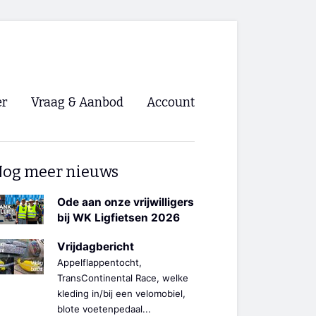
er
Vraag & Aanbod
Account
Inloggen
og meer nieuws
Registreren
ng NVHPV
Ode aan onze vrijwilligers
bij WK Ligfietsen 2026
nigingen
Vrijdagbericht
Appelflappentocht,
ino 🡺
TransContinental Race, welke
kleding in/bij een velomobiel,
s.nl 🡺
blote voetenpedaal...