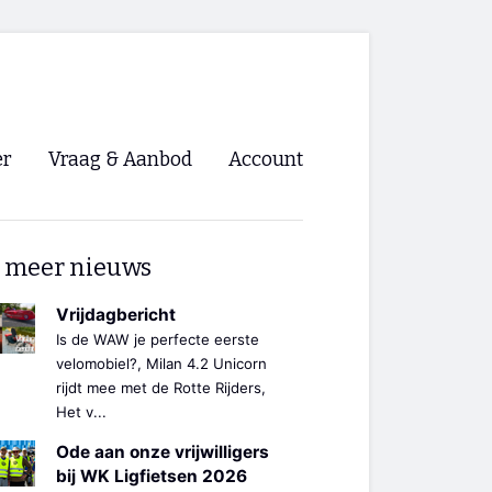
er
Vraag & Aanbod
Account
Inloggen
 meer nieuws
Registreren
ng NVHPV
Vrijdagbericht
Is de WAW je perfecte eerste
nigingen
velomobiel?, Milan 4.2 Unicorn
rijdt mee met de Rotte Rijders,
Het v...
ino 🡺
Ode aan onze vrijwilligers
s.nl 🡺
bij WK Ligfietsen 2026