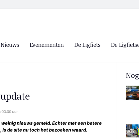
Nieuws
Evenementen
De Ligfiets
De Ligfiets
Voorpagina
Evenementen
Fietsen
Overzicht
Nog
Archief
Winkels
WK Ligfietsen 2026
Ligfietsvereningi
RSS
eupdate
Lokale Fietsvere
Paastreffen
 00:00 uur
CycleVision
EHPVA & EuSup
 weinig nieuws gemeld. Echter met een betere
, is de site nu toch het bezoeken waard.
Oliebollentocht
Forum ligfietser