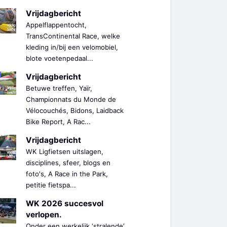
Vrijdagbericht
Appelflappentocht,
TransContinental Race, welke
kleding in/bij een velomobiel,
blote voetenpedaal...
Vrijdagbericht
Betuwe treffen, Yaïr,
Championnats du Monde de
Vélocouchés, Bidons, Laidback
Bike Report, A Rac...
Vrijdagbericht
WK Ligfietsen uitslagen,
disciplines, sfeer, blogs en
foto's, A Race in the Park,
petitie fietspa...
WK 2026 succesvol
verlopen.
Onder een werkelijk ‘stralende’