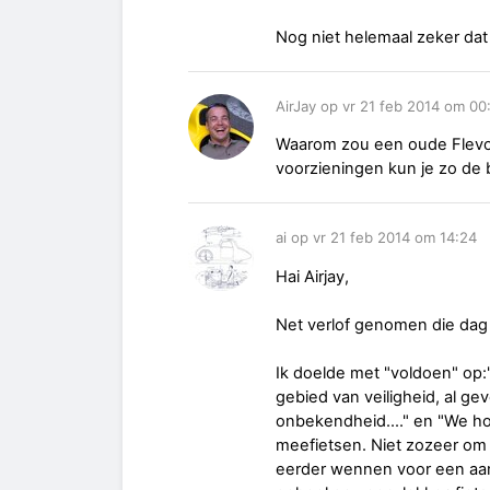
Nog niet helemaal zeker dat 
AirJay op vr 21 feb 2014 om 00
Waarom zou een oude Flevo
voorzieningen kun je zo de b
ai op vr 21 feb 2014 om 14:24
Hai Airjay,
Net verlof genomen die dag o
Ik doelde met "voldoen" op:"
gebied van veiligheid, al gev
onbekendheid...." en "We ho
meefietsen. Niet zozeer om o
eerder wennen voor een aant