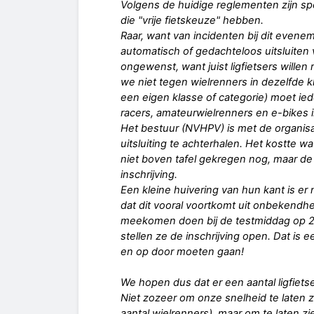
Volgens de huidige reglementen zijn spe
die "vrije fietskeuze" hebben.
Raar, want van incidenten bij dit evene
automatisch of gedachteloos uitsluiten v
ongewenst, want juist ligfietsers will
we niet tegen wielrenners in dezelfde k
een eigen klasse of categorie) moet iede
racers, amateurwielrenners en e-bikes i
Het bestuur (NVHPV) is met de organisa
uitsluiting te achterhalen. Het kostte
niet boven tafel gekregen nog, maar de or
inschrijving.
Een kleine huivering van hun kant is er 
dat dit vooral voortkomt uit onbekendhei
meekomen doen bij de testmiddag op 26 
stellen ze de inschrijving open. Dat is
en op door moeten gaan!
We hopen dus dat er een aantal ligfiet
Niet zozeer om onze snelheid te laten z
aantal wielrenners), maar om te laten z