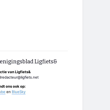
enigingsblad Ligfiets&
tie van Ligfiets&
redacteur@ligfiets.net
ndt ons ook op:
ube
en
BlueSky