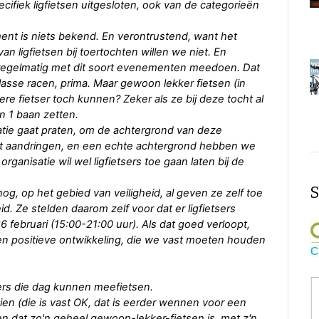
cifiek ligfietsen uitgesloten, ook van de categorieën
ment is niets bekend. En verontrustend, want het
an ligfietsen bij toertochten willen we niet. En
en regelmatig met dit soort evenementen meedoen. Dat
lasse racen, prima. Maar gewoon lekker fietsen (in
re fietser toch kunnen? Zeker als ze bij deze tocht al
n 1 baan zetten.
tie gaat praten, om de achtergrond van deze
 wat aandringen, en een echte achtergrond hebben we
ganisatie wil wel ligfietsers toe gaan laten bij de
S
nog, op het gebied van veiligheid, al geven ze zelf toe
d. Ze stelden daarom zelf voor dat er ligfietsers
februari (15:00-21:00 uur). Als dat goed verloopt,
 een positieve ontwikkeling, die we vast moeten houden
sers die dag kunnen meefietsen.
ien (die is vast OK, dat is eerder wennen voor een
ien dat zo'n geheel gewoon-lekker-fietsen is, met z'n