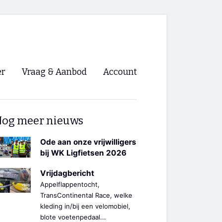
er
Vraag & Aanbod
Account
Inloggen
og meer nieuws
Registreren
ng NVHPV
Ode aan onze vrijwilligers
bij WK Ligfietsen 2026
nigingen
Vrijdagbericht
Appelflappentocht,
ino 🡺
TransContinental Race, welke
kleding in/bij een velomobiel,
s.nl 🡺
blote voetenpedaal...