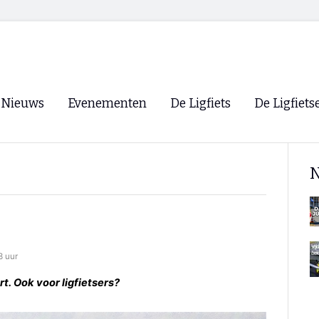
Nieuws
Evenementen
De Ligfiets
De Ligfiets
Voorpagina
Evenementen
Fietsen
Overzicht
N
Archief
Winkels
WK Ligfietsen 2026
Ligfietsvereningi
RSS
Lokale Fietsvere
Paastreffen
3 uur
CycleVision
EHPVA & EuSup
t. Ook voor ligfietsers?
Oliebollentocht
Forum ligfietser