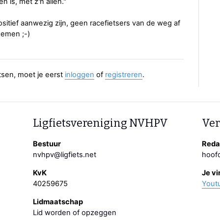
 is, met z'n allen."
sitief aanwezig zijn, geen racefietsers van de weg af
nemen ;-)
aatsen, moet je eerst
inloggen
of
registreren
.
Ligfietsvereniging NVHPV
Ver
Bestuur
Redac
nvhpv@ligfiets.net
hoofd
KvK
Je vi
40259675
Yout
Lidmaatschap
Lid worden of opzeggen