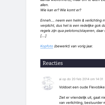
allen.
Wie kan er? Wie komt er?
Enneh.... neem een helm & verlichting m
verplicht, dus het is een redelijke gok 
regels zijn qua pelotons/stayeren, daar s
[.…]
Kopfoto
(bewerkt) van vorig jaar.
Reacties
ai op do 20 feb 2014 om 14:31
Voldoet een oude Flevobike
Ziet er vriendelijk uit, gaat n
van verlichting, bestuurder 