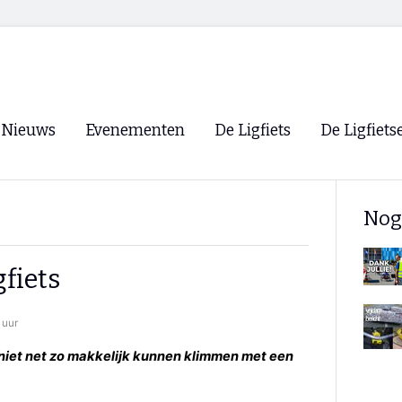
Nieuws
Evenementen
De Ligfiets
De Ligfiets
Voorpagina
Evenementen
Fietsen
Overzicht
Nog
Archief
Winkels
WK Ligfietsen 2026
Ligfietsvereningi
RSS
fiets
Lokale Fietsvere
Paastreffen
 uur
CycleVision
EHPVA & EuSup
niet net zo makkelijk kunnen klimmen met een
Oliebollentocht
Forum ligfietser