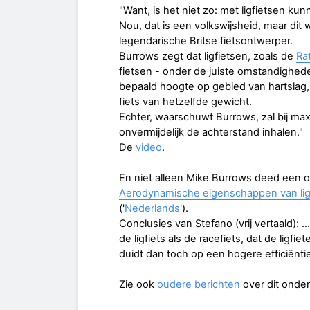
"Want, is het niet zo: met ligfietsen
Nou, dat is een volkswijsheid, maar di
legendarische Britse fietsontwerper.
Burrows zegt dat ligfietsen, zoals de
Ra
fietsen - onder de juiste omstandighed
bepaald hoogte op gebied van hartslag, 
fiets van hetzelfde gewicht.
Echter, waarschuwt Burrows, zal bij maxi
onvermijdelijk de achterstand inhalen."
De
video
.
En niet alleen Mike Burrows deed een on
Aerodynamische eigenschappen van ligf
('
Nederlands
').
Conclusies van Stefano (vrij vertaald): 
de ligfiets als de racefiets, dat de ligfie
duidt dan toch op een hogere efficiëntie
Zie ook
oudere berichten
over dit onde