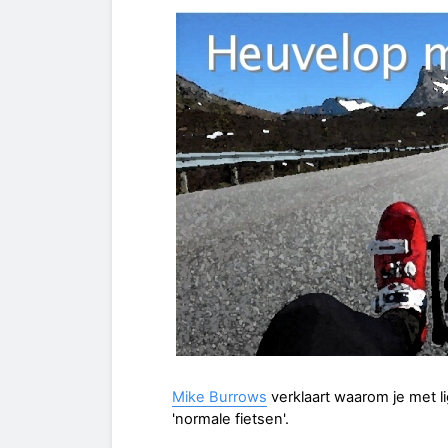
Mike Burrows
verklaart waarom je met li
'normale fietsen'.