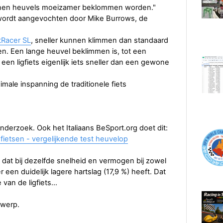
 kunnen heuvels moeizamer beklommen worden."
t wordt aangevochten door Mike Burrows, de
tRacer SL
, sneller kunnen klimmen dan standaard
en. Een lange heuvel beklimmen is, tot een
een ligfiets eigenlijk iets sneller dan een gewone
male inspanning de traditionele fiets
derzoek. Ook het Italiaans BeSport.org doet dit:
ietsen - vergelijkende test heuvelop
… dat bij dezelfde snelheid en vermogen bij zowel
ter een duidelijk lagere hartslag (17,9 %) heeft. Dat
 van de ligfiets…
rwerp.