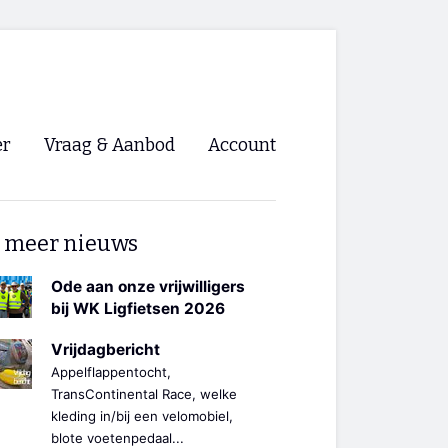
er
Vraag & Aanbod
Account
Inloggen
 meer nieuws
Registreren
ng NVHPV
Ode aan onze vrijwilligers
bij WK Ligfietsen 2026
nigingen
Vrijdagbericht
Appelflappentocht,
ino 🡺
TransContinental Race, welke
kleding in/bij een velomobiel,
s.nl 🡺
blote voetenpedaal...