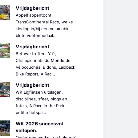
Vrijdagbericht
Appelflappentocht,
TransContinental Race, welke
kleding in/bij een velomobiel,
blote voetenpedaal...
Vrijdagbericht
Betuwe treffen, Yaïr,
Championnats du Monde de
Vélocouchés, Bidons, Laidback
Bike Report, A Rac...
Vrijdagbericht
WK Ligfietsen uitslagen,
disciplines, sfeer, blogs en
foto's, A Race in the Park,
petitie fietspa...
WK 2026 succesvol
verlopen.
Onder een werkelijk ‘stralende’