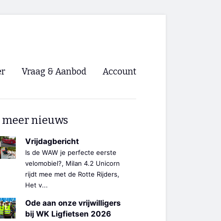
er
Vraag & Aanbod
Account
Inloggen
 meer nieuws
Registreren
ng NVHPV
Vrijdagbericht
Is de WAW je perfecte eerste
nigingen
velomobiel?, Milan 4.2 Unicorn
rijdt mee met de Rotte Rijders,
Het v...
ino 🡺
Ode aan onze vrijwilligers
s.nl 🡺
bij WK Ligfietsen 2026