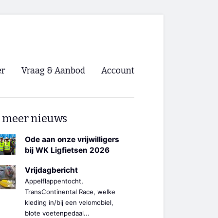
er
Vraag & Aanbod
Account
Inloggen
 meer nieuws
Registreren
ng NVHPV
Ode aan onze vrijwilligers
bij WK Ligfietsen 2026
nigingen
Vrijdagbericht
Appelflappentocht,
ino 🡺
TransContinental Race, welke
kleding in/bij een velomobiel,
s.nl 🡺
blote voetenpedaal...