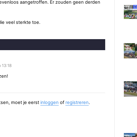
evenloos aangetroffen. Er zouden geen derden
ie veel sterkte toe.
 13:18
zen!
aatsen, moet je eerst
inloggen
of
registreren
.