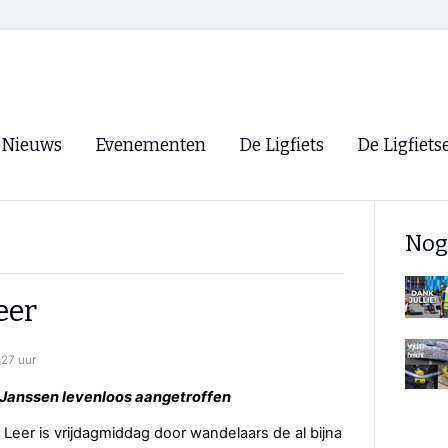
Nieuws
Evenementen
De Ligfiets
De Ligfiets
Voorpagina
Evenementen
Fietsen
Overzicht
Nog
Archief
Winkels
WK Ligfietsen 2026
Ligfietsvereningi
RSS
eer
Lokale Fietsvere
Paastreffen
:27 uur
CycleVision
EHPVA & EuSup
 Janssen levenloos aangetroffen
Oliebollentocht
Forum ligfietser
 Leer is vrijdagmiddag door wandelaars de al bijna