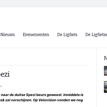
Nieuws
Evenementen
De Ligfiets
De Ligfiets
Voorpagina
Evenementen
Fietsen
Overzicht
N
Archief
Winkels
WK Ligfietsen 2026
Ligfietsvereningi
RSS
ezi
Lokale Fietsvere
Paastreffen
ur
CycleVision
EHPVA & EuSup
 naar de duitse Spezi beurs geweest. Inmiddels is
ts& zal verschijnen. Op Velovision vonden we nog
Oliebollentocht
Forum ligfietser