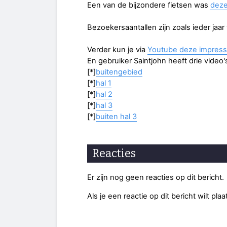
Een van de bijzondere fietsen was
deze
Bezoekersaantallen zijn zoals ieder jaar
Verder kun je via
Youtube deze impress
En gebruiker Saintjohn heeft drie video'
[*]
buitengebied
[*]
hal 1
[*]
hal 2
[*]
hal 3
[*]
buiten hal 3
Reacties
Er zijn nog geen reacties op dit bericht.
Als je een reactie op dit bericht wilt pl