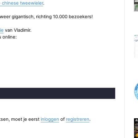
 chinese tweewieler
.
 weer gigantisch, richting 10.000 bezoekers!
ie
van Vladimir.
s online:
aatsen, moet je eerst
inloggen
of
registreren
.