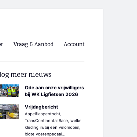
er
Vraag & Aanbod
Account
Inloggen
og meer nieuws
Registreren
ng NVHPV
Ode aan onze vrijwilligers
bij WK Ligfietsen 2026
nigingen
Vrijdagbericht
Appelflappentocht,
ino 🡺
TransContinental Race, welke
kleding in/bij een velomobiel,
s.nl 🡺
blote voetenpedaal...