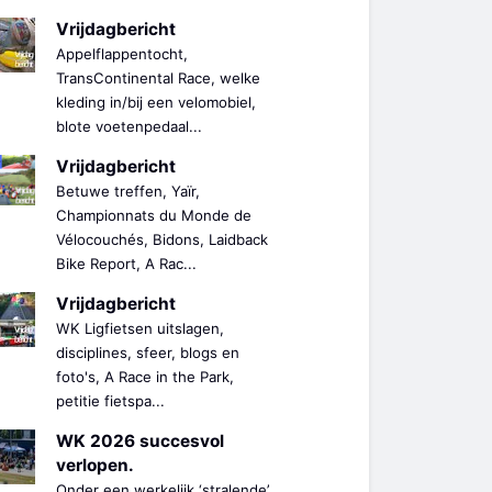
Vrijdagbericht
Appelflappentocht,
TransContinental Race, welke
kleding in/bij een velomobiel,
blote voetenpedaal...
Vrijdagbericht
Betuwe treffen, Yaïr,
Championnats du Monde de
Vélocouchés, Bidons, Laidback
Bike Report, A Rac...
Vrijdagbericht
WK Ligfietsen uitslagen,
disciplines, sfeer, blogs en
foto's, A Race in the Park,
petitie fietspa...
WK 2026 succesvol
verlopen.
Onder een werkelijk ‘stralende’