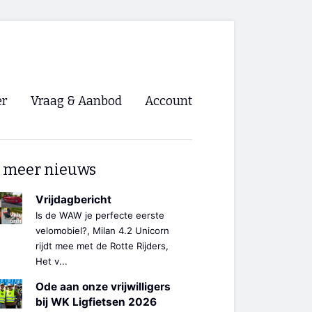
er
Vraag & Aanbod
Account
Inloggen
 meer nieuws
Registreren
ng NVHPV
Vrijdagbericht
Is de WAW je perfecte eerste
nigingen
velomobiel?, Milan 4.2 Unicorn
rijdt mee met de Rotte Rijders,
Het v...
ino 🡺
Ode aan onze vrijwilligers
s.nl 🡺
bij WK Ligfietsen 2026