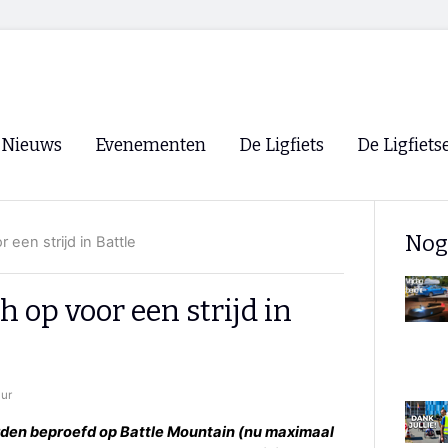
Nieuws
Evenementen
De Ligfiets
De Ligfiets
Voorpagina
Evenementen
Fietsen
Overzicht
Nog
een strijd in Battle
Archief
Winkels
WK Ligfietsen 2026
Ligfietsvereningi
RSS
 op voor een strijd in
Lokale Fietsvere
Paastreffen
CycleVision
EHPVA & EuSup
uur
Oliebollentocht
Forum ligfietser
den beproefd op Battle Mountain (nu maximaal