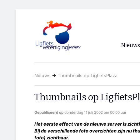
Nieuws
Voorpagi
Nieuws
→
Thumbnails op LigfietsPlaza
Archief
RSS
Thumbnails op LigfietsP
Gepubliceerd op
donderdag 11 juli 2002 om 00:00 uur
Het eerste effect van de nieuwe server is zicht
Bij de verschillende foto overzichten zijn nu 
foto) zichtbaar.