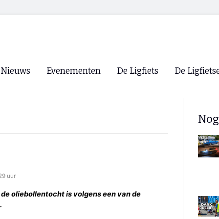
Nieuws
Evenementen
De Ligfiets
De Ligfiets
Voorpagina
Evenementen
Fietsen
Overzicht
Nog
Archief
Winkels
WK Ligfietsen 2026
Ligfietsvereningi
RSS
Lokale Fietsvere
Paastreffen
29 uur
CycleVision
EHPVA & EuSup
e oliebollentocht is volgens een van de
.
Oliebollentocht
Forum ligfietser