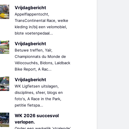
Vrijdagbericht
Appelflappentocht,
TransContinental Race, welke
kleding in/bij een velomobiel,
blote voetenpedaal...
Vrijdagbericht
Betuwe treffen, Yaïr,
Championnats du Monde de
Vélocouchés, Bidons, Laidback
Bike Report, A Rac...
Vrijdagbericht
WK Ligfietsen uitslagen,
disciplines, sfeer, blogs en
foto's, A Race in the Park,
petitie fietspa...
WK 2026 succesvol
verlopen.
Onder een werkelijk ‘stralende’