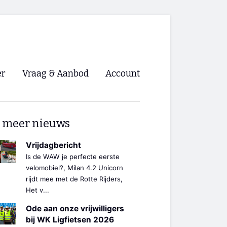
er
Vraag & Aanbod
Account
Inloggen
 meer nieuws
Registreren
ng NVHPV
Vrijdagbericht
Is de WAW je perfecte eerste
nigingen
velomobiel?, Milan 4.2 Unicorn
rijdt mee met de Rotte Rijders,
Het v...
ino 🡺
Ode aan onze vrijwilligers
s.nl 🡺
bij WK Ligfietsen 2026