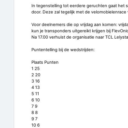
In tegenstelling tot eerdere geruchten gaat het
door. Deze zal tegelijk met de velomobielenrace
Voor deelnemers die op vrijdag aan komen: vrijda
kun je transponders uitgereikt krijgen bij FlevOn
Na 17.00 verhuist de organisatie naar TCL Lelys
Puntentelling bij de wedstrijden:
Plaats Punten
1 25
2 20
3 16
4 13
5 11
6 10
7 9
8 8
9 7
10 6