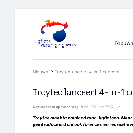
Nieuws
Voorpagi
Nieuws
→
Troytec lanceert 4-in-1 concept
Archief
RSS
Troytec lanceert 4-in-1 
Gepubliceerd op
woensdag 18 mei 2011 om 09:32 uur
Troytec maakte volbloed race-ligfietsen. Maar
geintroduceerd die ook forenzen en recreatieve