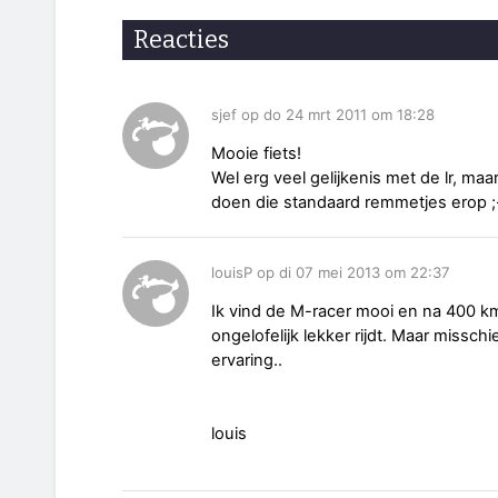
Reacties
sjef op do 24 mrt 2011 om 18:28
Mooie fiets!
Wel erg veel gelijkenis met de lr, m
doen die standaard remmetjes erop ;
louisP op di 07 mei 2013 om 22:37
Ik vind de M-racer mooi en na 400 km 
ongelofelijk lekker rijdt. Maar missch
ervaring..
louis