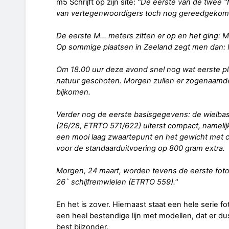
m5 Schrijft op zijn site:
"De eerste van de twee 
van vertegenwoordigers toch nog gereedgekome
De eerste M... meters zitten er op en het ging: M
Op sommige plaatsen in Zeeland zegt men dan: 
Om 18.00 uur deze avond snel nog wat eerste pla
natuur geschoten. Morgen zullen er zogenaamde 
bijkomen.
Verder nog de eerste basisgegevens: de wielbasi
(26/28, ETRTO 571/622) uiterst compact, namelij
een mooi laag zwaartepunt en het gewicht met c
voor de standaarduitvoering op 800 gram extra.
Morgen, 24 maart, worden tevens de eerste foto
26` schijfremwielen (ETRTO 559)."
En het is zover. Hiernaast staat een hele serie 
een heel bestendige lijn met modellen, dat er d
best bijzonder.